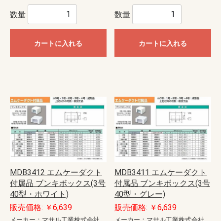
数量
数量
カートに入れる
カートに入れる
MDB3412 エムケーダクト
MDB3411 エムケーダクト
付属品 ブンキボックス(3号
付属品 ブンキボックス(3号
40型・ホワイト)
40型・グレー)
販売価格: ￥6,639
販売価格: ￥6,639
メーカー：マサル工業株式会社
メーカー：マサル工業株式会社