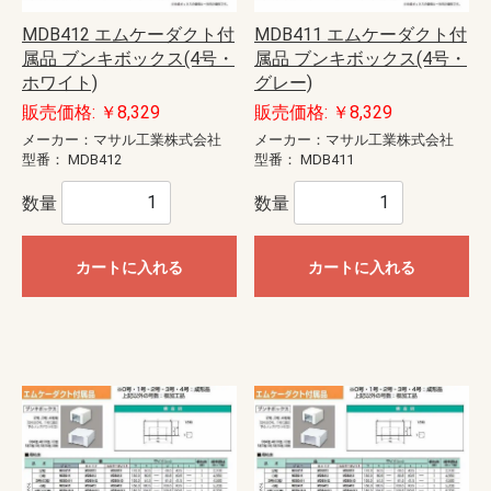
MDB412 エムケーダクト付
MDB411 エムケーダクト付
属品 ブンキボックス(4号・
属品 ブンキボックス(4号・
ホワイト)
グレー)
販売価格: ￥8,329
販売価格: ￥8,329
メーカー：マサル工業株式会社
メーカー：マサル工業株式会社
型番：
MDB412
型番：
MDB411
数量
数量
カートに入れる
カートに入れる