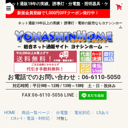
ネット通販18年の実績。誘導灯・分電盤・照明器具・ケ
0
新規会員登録で1,000円OFFクーポン発行中！
ーブル等 様々な資材を取り扱っています。
ネット通販10年以上の実績！ 誘導灯・電材の販売ならヨナシンホー
ム
お電話でのお問い合わせ：06-6110-5050
対応時間：平日9時～12時 / 13時～18時 土・日・祝休み
FAX:06-6110-5056 LINE：
HOME
商品一覧ページ
分電盤
電化対応
LSあり
ｴｺｷｭｰﾄ・電温・IH対応
ﾌﾀ無し