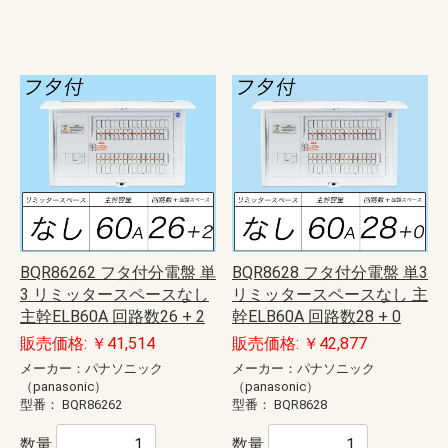
BQR86262 フタ付分電盤 単
BQR8628 フタ付分電盤 単3
3 リミッタースペースなし
リミッタースペースなし 主
主幹ELB60A 回路数26 + 2
幹ELB60A 回路数28 + 0
販売価格: ￥41,514
販売価格: ￥42,877
メーカー：パナソニック
メーカー：パナソニック
（panasonic）
（panasonic）
型番：
BQR86262
型番：
BQR8628
数量
数量