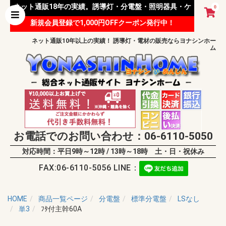
ネット通販18年の実績。誘導灯・分電盤・照明器具・ケ
0
新規会員登録で1,000円OFFクーポン発行中！
ーブル等 様々な資材を取り扱っています。
ネット通販10年以上の実績！ 誘導灯・電材の販売ならヨナシンホー
ム
お電話でのお問い合わせ：06-6110-5050
対応時間：平日9時～12時 / 13時～18時 土・日・祝休み
FAX:06-6110-5056 LINE：
HOME
商品一覧ページ
分電盤
標準分電盤
LSなし
単3
ﾌﾀ付主幹60A