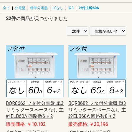
全て
|
分電盤
|
標準分電盤
|
LSなし
|
単3
|
ﾌﾀ付主幹60A
22件
の商品が見つかりました
BQR8662 フタ付分電盤 単3
BQR8682 フタ付分電盤 単3
リミッタースペースなし 主
リミッタースペースなし 主
幹ELB60A 回路数6 + 2
幹ELB60A 回路数8 + 2
販売価格: ￥18,182
販売価格: ￥20,196
メーカー：パナソニック
メーカー：パナソニック