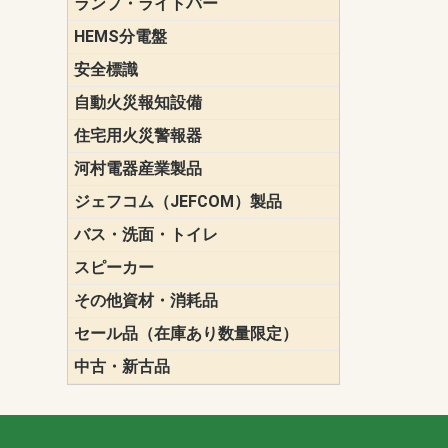
ランプ・ライトバー
パナソニック(P
東芝ライテ
ENDO（遠
三菱電機
HEMS分電盤
マルチ通信
安全標識
誘導標識
自動火災報知設備
パナソニック（
ホーチキ（HO
能美防災（N
ニッタン（NI
住宅用火災警報器
けむり当番
ねつ当番
ガス当番
河村電器産業製品
キャビネッ
動力分電盤
ジェフコム（JEFCOM）製品
LANツール
LEDイルミ
アンカー・
エアコン部
ケーブル保
ケーブル索
リール
作業工具
作業用照明
切削工具
収納機器・
検電器・計
腰回り品・
通線工具
電設化成品
高所作業ポ
パーツ＆ツ
バス・洗面・トイレ
便座
スピーカー
天井スピー
壁掛型スピ
ホーンスピ
コラムスピ
コンパクト
モニタース
インテリア
スピーカー
防滴型スピ
ホール用ス
マルチユー
その他資材・消耗品
ビニールテープ
自己融着テ
養生テープ
丸エフ
ネオシール
セール品（在庫あり数量限定）
照明器具
換気スイッ
ランプ・電
その他資材
中古・新古品
配線器具
照明器具