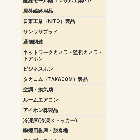
配線モール類（マサル工業etc
壁面用配線
光ファイバ
その他壁面
メタルモー
メタルエフ
ダクトモー
床面用配線
モール備品
エフ）
ー・Gモール
屋外線路用品
PE支線ガー
ケーブル標
オプトケー
ザ・鳥獣害
自在バンド
電柱標識板
キラベルト
4mm電線防
SZスリーブ
スパイラル
支線ガード
保護カバー
日東工業（NITO）製品
カバースイ
キャビネッ
小型動力分
システムラ
端子台
盤用パーツ
プラボック
ブレーカ
サンワサプライ
ペリフェラ
タップ・UP
ケーブル
インク・用
アクセサリ
LAN
DOS／Vパ
通信関連
保安器
プロテクタ
ローゼット
工具・試験
端子取付金
端子板
端末装置
配線用金具
モジュラー
LAN圧着工
ルータ
エッジスイ
ネットワークカメラ・監視カメラ・
NSK（日本
パナソニック(P
ドアホン
ビジネスホン
日立（HITAC
ナカヨ
NEC
OKI
ヘッドセッ
ヤコブイェ
タカコム（TAKACOM）製品
通話録音
留守番電話
音声応答転
緊急情報伝
日課放送
空調・換気扇
標準換気扇
ダクト換気
有圧換気扇
インダクト
パイプファ
シロッコフ
斜流ダクト
エアカーテ
システム部
ルームエアコン
三菱電機(MIT
ダイキン(DAI
アイホン株製品
テレビドア
ドアホン親
ドアホン子
冷凍庫(冷凍ストッカー)
喫煙用集塵・脱臭機
スモークダ