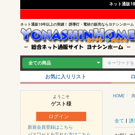
ネット通販1
ネット通販10年以上の実績！ 誘導灯・電材の販売ならヨナシンホーム
お気に入りリスト
HOME
ようこそ
ゲスト
様
ログイン
全て
|
誘
新規会員登録はこちら
パスワードを忘れた方はこちら