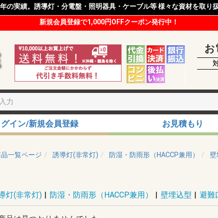
8年の実績。誘導灯・分電盤・照明器具・ケーブル等 様々な資材を取り
新規会員登録で1,000円OFFクーポン発行中！
お
ログイン/新規会員登録
お見積もり
商品一覧ページ
誘導灯(非常灯)
防湿・防雨形（HACCP兼用）
壁
導灯(非常灯)
|
防湿・防雨形（HACCP兼用）
|
壁埋込型
|
避難