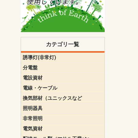
カテゴリ一覧
誘導灯(非常灯)
一般型
一般型(みる
一般型長時間
一般型長時間
点滅形
誘導音付点
防湿・防雨
防湿・防雨
防湿・防雨形
クリーンル
床埋込型
防爆型
客席誘導灯
誘導灯リニ
誘導灯ガー
交換電池（
誘導灯交換
本体単体
パネル単体
リモコン
ク機能付)パ
けバッテリー
用）
クス
分電盤
標準分電盤
電化対応
創エネ対応
あんしん機
分電盤補修
分電盤用ブ
プラスばん
フリーボッ
リニューア
WHMボック
WHM取付ボ
露出化粧枠
半埋込化粧
住宅分電盤
テンパール
電設資材
パナソニック（
神保電器配
東芝配線器
未来工業製
三菱電機
明工社製品
テンパール
電線・ケーブル
切断対応
定尺
換気部材（ユニックスなど
温度ヒュー
フィルター
防虫網
樹脂製グリ
スリーブキ
レジスター
ALCスリーブ-
ACEジョイ
ACEスリー
ACE止水板
厚型 グリル
薄型 グリル
中型 グリル
外風対策 角
外風対策 角
外風対策（
外風対策 丸
外風対策 丸
軒天井用 グ
床下通気用 
給気電動シ
パイプフー
ウェザーカ
防音フード
差圧式吸気
防火ダンパ
風量調整ダ
逆風止ダン
サイレンサ
止水板
UKDF風向
消音・フレ
耐火パテ
照明器具
遠藤照明（E
オーデリック（
コイズミ照
大光電機（DA
東芝ライテ
パナソニック（
三菱電機
クラコ
非常照明
ODELIC非常
三菱非常灯
東芝LED非
パナソニック
電気資材
端子台
碍子
圧着端子・
差込みコネ
リレー
インシュロ
日動電工製
ねじなし電
ねじ付き電
厚鋼電線管Z
ボックス・
樹脂製ボッ
CD管・PF
金物類
雑材
エフレック