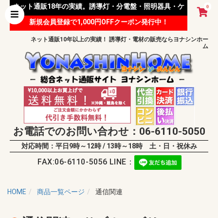
ネット通販18年の実績。誘導灯・分電盤・照明器具・ケ
0
新規会員登録で1,000円OFFクーポン発行中！
ーブル等 様々な資材を取り扱っています。
ネット通販10年以上の実績！ 誘導灯・電材の販売ならヨナシンホー
ム
お電話でのお問い合わせ：06-6110-5050
対応時間：平日9時～12時 / 13時～18時 土・日・祝休み
FAX:06-6110-5056 LINE：
HOME
商品一覧ページ
通信関連