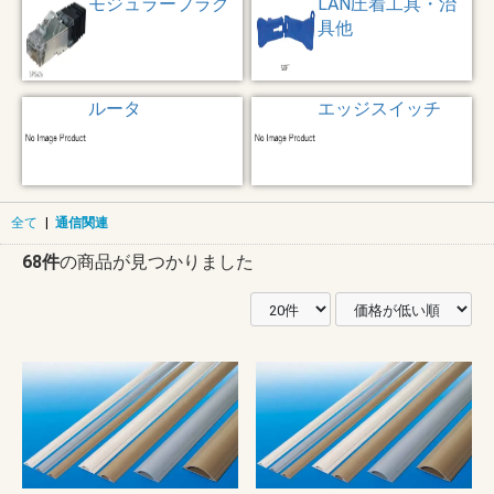
モジュラープラグ
LAN圧着工具・治
具他
ルータ
エッジスイッチ
全て
|
通信関連
68件
の商品が見つかりました