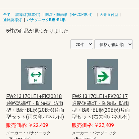
全て
|
誘導灯(非常灯)
|
防湿・防雨形（HACCP兼用）
|
天井直付型
|
通路誘導灯
|
パナソニックB級･BL形
5件
の商品が見つかりました
FW21317CLE1+FK20318
FW21317CLE1+FK20317
通路誘導灯・防湿型･防雨
通路誘導灯・防湿型･防雨
型・B級･BL形(20B形)片面
型・B級･BL形(20B形)片面
型セット(両矢印パネル付)
型セット(右矢印パネル付)
販売価格: ￥22,409
販売価格: ￥22,409
メーカー：パナソニック
メーカー：パナソニック
（Panasonic）
（Panasonic）