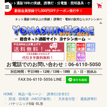
ネット通販18年の実績。誘導灯・分電盤・照明器具・ケ
0
新規会員登録で1,000円OFFクーポン発行中！
ーブル等 様々な資材を取り扱っています。
ネット通販10年以上の実績！ 誘導灯・電材の販売ならヨナシンホー
ム
お電話でのお問い合わせ：06-6110-5050
対応時間：平日9時～12時 / 13時～18時 土・日・祝休み
FAX:06-6110-5056 LINE：
HOME
商品一覧ページ
誘導灯(非常灯)
防湿・防雨形（HACCP兼用）
天井直付型
通路誘導灯
パナソニックB級･BL形