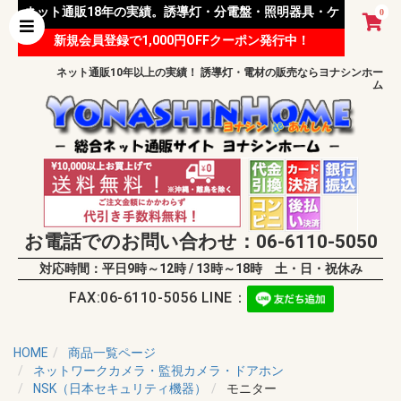
ネット通販18年の実績。誘導灯・分電盤・照明器具・ケ
0
新規会員登録で1,000円OFFクーポン発行中！
ーブル等 様々な資材を取り扱っています。
ネット通販10年以上の実績！ 誘導灯・電材の販売ならヨナシンホー
ム
お電話でのお問い合わせ：06-6110-5050
対応時間：平日9時～12時 / 13時～18時 土・日・祝休み
FAX:06-6110-5056 LINE：
HOME
商品一覧ページ
ネットワークカメラ・監視カメラ・ドアホン
NSK（日本セキュリティ機器）
モニター