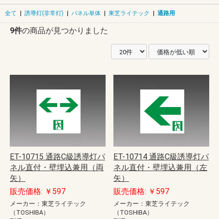
全て
|
誘導灯(非常灯)
|
パネル単体
|
東芝ライテック
|
通路用
9件
の商品が見つかりました
ET-10715 通路C級誘導灯パ
ET-10714 通路C級誘導灯パ
ネル直付・壁埋込兼用（両
ネル直付・壁埋込兼用（左
矢）
矢）
販売価格: ￥597
販売価格: ￥597
メーカー：東芝ライテック
メーカー：東芝ライテック
（TOSHIBA）
（TOSHIBA）