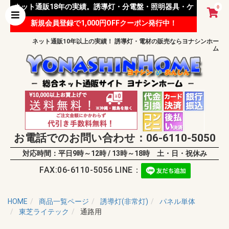
ネット通販18年の実績。誘導灯・分電盤・照明器具・ケ
0
新規会員登録で1,000円OFFクーポン発行中！
ーブル等 様々な資材を取り扱っています。
ネット通販10年以上の実績！ 誘導灯・電材の販売ならヨナシンホー
ム
お電話でのお問い合わせ：06-6110-5050
対応時間：平日9時～12時 / 13時～18時 土・日・祝休み
FAX:06-6110-5056 LINE：
HOME
商品一覧ページ
誘導灯(非常灯)
パネル単体
東芝ライテック
通路用