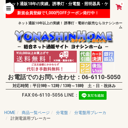
ネット通販18年の実績。誘導灯・分電盤・照明器具・ケ
0
新規会員登録で1,000円OFFクーポン発行中！
ーブル等 様々な資材を取り扱っています。
ネット通販10年以上の実績！ 誘導灯・電材の販売ならヨナシンホー
ム
お電話でのお問い合わせ：06-6110-5050
対応時間：平日9時～12時 / 13時～18時 土・日・祝休み
FAX:06-6110-5056 LINE：
HOME
商品一覧ページ
分電盤
分電盤用ブレーカ
計測電源用ブレーカー