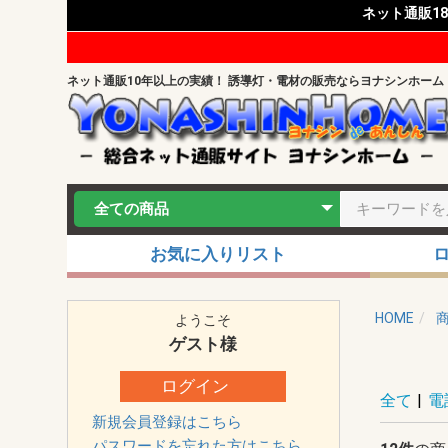
ネット通販1
ネット通販10年以上の実績！ 誘導灯・電材の販売ならヨナシンホーム
お気に入りリスト
HOME
ようこそ
ゲスト
様
ログイン
全て
|
電
新規会員登録はこちら
パスワードを忘れた方はこちら