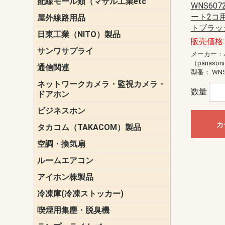
配線モール類（マサル工業etc
壁面用配線
光ファイバ
その他壁面
メタルモー
メタルエフ
ダクトモー
床面用配線
モール備品
WNS607
エフ）
ー・Gモール
ート2コ用
屋外線路用品
PE支線ガー
ケーブル標
オプトケー
ザ・鳥獣害
自在バンド
電柱標識板
キラベルト
4mm電線防
SZスリーブ
スパイラル
支線ガード
保護カバー
トブラッ
日東工業（NITO）製品
カバースイ
キャビネッ
小型動力分
システムラ
端子台
盤用パーツ
プラボック
ブレーカ
販売価格: 
サンワサプライ
ペリフェラ
タップ・UP
ケーブル
インク・用
アクセサリ
LAN
DOS／Vパ
メーカー：
（panason
通信関連
保安器
プロテクタ
ローゼット
工具・試験
端子取付金
端子板
端末装置
配線用金具
モジュラー
LAN圧着工
ルータ
エッジスイ
型番：
WNS
ネットワークカメラ・監視カメラ・
NSK（日本
パナソニック(P
数量
ドアホン
ビジネスホン
日立（HITAC
ナカヨ
NEC
OKI
ヘッドセッ
ヤコブイェ
カ
タカコム（TAKACOM）製品
通話録音
留守番電話
音声応答転
緊急情報伝
日課放送
空調・換気扇
標準換気扇
ダクト換気
有圧換気扇
インダクト
パイプファ
シロッコフ
斜流ダクト
エアカーテ
システム部
ルームエアコン
三菱電機(MIT
ダイキン(DAI
アイホン株製品
テレビドア
ドアホン親
ドアホン子
冷凍庫(冷凍ストッカー)
喫煙用集塵・脱臭機
スモークダ