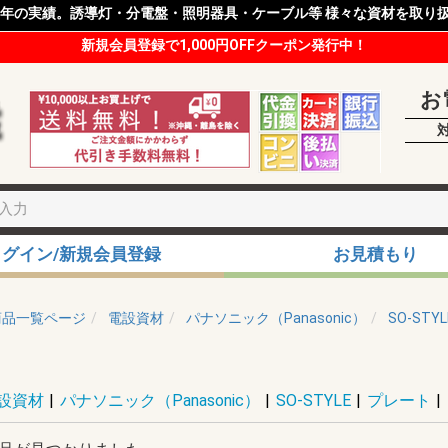
8年の実績。誘導灯・分電盤・照明器具・ケーブル等 様々な資材を取り
新規会員登録で1,000円OFFクーポン発行中！
お
ログイン/新規会員登録
お見積もり
商品一覧ページ
電設資材
パナソニック（Panasonic）
SO-STYL
設資材
|
パナソニック（Panasonic）
|
SO-STYLE
|
プレート
|