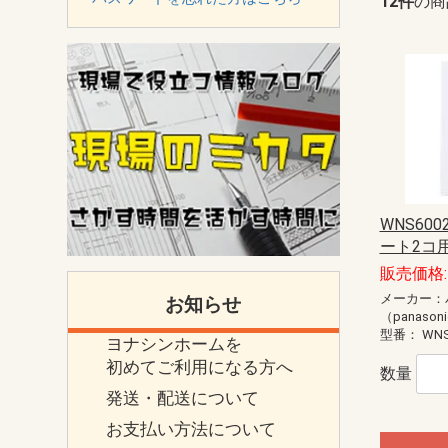
12件
の商
WNS600
ート2コ
販売価格: 
メーカー：
お知らせ
（panason
型番：
WNS
ヨナシンホームを
初めてご利用になる方へ
数量
発送・配送について
お支払い方法について