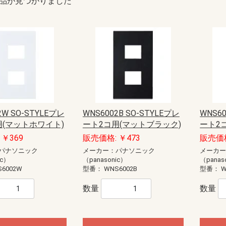
品が見つかりました
2W SO-STYLEプレ
WNS6002B SO-STYLEプレ
WNS60
用(マットホワイト)
ート2コ用(マットブラック)
ート2
￥369
販売価格: ￥473
販売価格
パナソニック
メーカー：パナソニック
メーカ
ic）
（panasonic）
（panas
6002W
型番：
WNS6002B
型番：
W
数量
数量