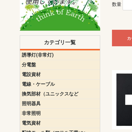
数量
カ
カテゴリ一覧
誘導灯(非常灯)
一般型
一般型(みる
一般型長時間
一般型長時間
点滅形
誘導音付点
防湿・防雨
防湿・防雨
防湿・防雨形
クリーンル
床埋込型
防爆型
客席誘導灯
誘導灯リニ
誘導灯ガー
交換電池（
誘導灯交換
本体単体
パネル単体
リモコン
ク機能付)パ
けバッテリー
用）
クス
分電盤
標準分電盤
電化対応
創エネ対応
あんしん機
分電盤補修
分電盤用ブ
プラスばん
フリーボッ
リニューア
WHMボック
WHM取付ボ
露出化粧枠
半埋込化粧
住宅分電盤
テンパール
電設資材
パナソニック（
神保電器配
東芝配線器
未来工業製
三菱電機
明工社製品
テンパール
電線・ケーブル
切断対応
定尺
換気部材（ユニックスなど
温度ヒュー
フィルター
防虫網
樹脂製グリ
スリーブキ
レジスター
ALCスリーブ-
ACEジョイ
ACEスリー
ACE止水板
厚型 グリル
薄型 グリル
中型 グリル
外風対策 角
外風対策 角
外風対策（
外風対策 丸
外風対策 丸
軒天井用 グ
床下通気用 
給気電動シ
パイプフー
ウェザーカ
防音フード
差圧式吸気
防火ダンパ
風量調整ダ
逆風止ダン
サイレンサ
止水板
UKDF風向
消音・フレ
耐火パテ
照明器具
遠藤照明（E
オーデリック（
コイズミ照
大光電機（DA
東芝ライテ
パナソニック（
三菱電機
クラコ
非常照明
ODELIC非常
三菱非常灯
東芝LED非
パナソニック
電気資材
端子台
碍子
圧着端子・
差込みコネ
リレー
インシュロ
日動電工製
ねじなし電
ねじ付き電
厚鋼電線管Z
ボックス・
樹脂製ボッ
CD管・PF
金物類
雑材
エフレック