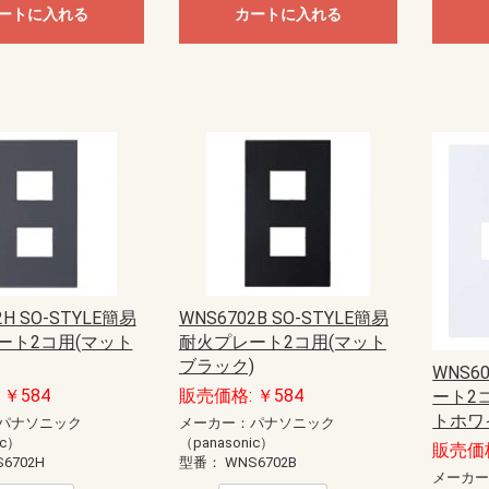
ートに入れる
カートに入れる
2H SO-STYLE簡易
WNS6702B SO-STYLE簡易
ート2コ用(マット
耐火プレート2コ用(マット
ブラック)
WNS60
￥584
販売価格: ￥584
ート2コ
トホワ
パナソニック
メーカー：パナソニック
ic）
（panasonic）
販売価格
6702H
型番：
WNS6702B
メーカ