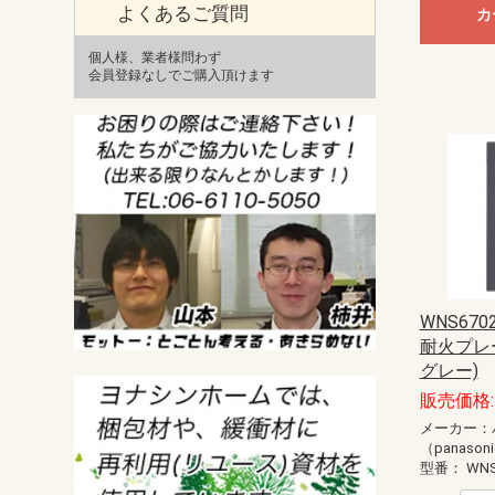
よくあるご質問
カ
個人様、業者様問わず
会員登録なしでご購入頂けます
WNS670
耐火プレ
グレー)
販売価格: 
メーカー：
（panason
型番：
WNS