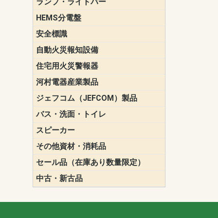
ランプ・ライトバー
パナソニック(P
東芝ライテ
ENDO（遠
三菱電機
HEMS分電盤
マルチ通信
安全標識
誘導標識
自動火災報知設備
パナソニック（
ホーチキ（HO
能美防災（N
ニッタン（NI
住宅用火災警報器
けむり当番
ねつ当番
ガス当番
河村電器産業製品
キャビネッ
動力分電盤
ジェフコム（JEFCOM）製品
LANツール
LEDイルミ
アンカー・
エアコン部
ケーブル保
ケーブル索
リール
作業工具
作業用照明
切削工具
収納機器・
検電器・計
腰回り品・
通線工具
電設化成品
高所作業ポ
パーツ＆ツ
バス・洗面・トイレ
便座
スピーカー
天井スピー
壁掛型スピ
ホーンスピ
コラムスピ
コンパクト
モニタース
インテリア
スピーカー
防滴型スピ
ホール用ス
マルチユー
その他資材・消耗品
ビニールテープ
自己融着テ
養生テープ
丸エフ
ネオシール
セール品（在庫あり数量限定）
照明器具
換気スイッ
ランプ・電
その他資材
中古・新古品
配線器具
照明器具