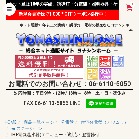
ネット通販18年の実績。誘導灯・分電盤・照明器具・ケ
0
新規会員登録で1,000円OFFクーポン発行中！
ーブル等 様々な資材を取り扱っています。
ネット通販10年以上の実績！ 誘導灯・電材の販売ならヨナシンホー
ム
お電話でのお問い合わせ：06-6110-5050
対応時間：平日9時～12時 / 13時～18時 土・日・祝休み
FAX:06-6110-5056 LINE：
HOME
商品一覧ページ
分電盤
住宅分電盤（カワムラ）
enステーション
IH+電気温水器(エコキュート)対応・避雷器付