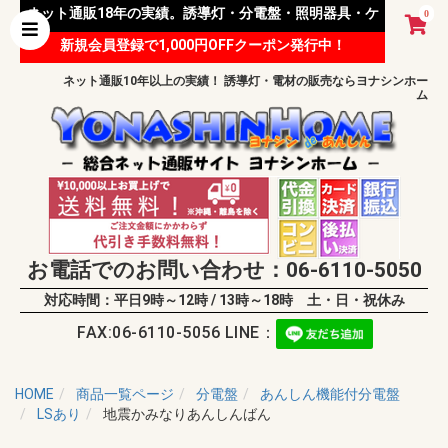
ネット通販18年の実績。誘導灯・分電盤・照明器具・ケ
0
新規会員登録で1,000円OFFクーポン発行中！
ーブル等 様々な資材を取り扱っています。
ネット通販10年以上の実績！ 誘導灯・電材の販売ならヨナシンホー
ム
お電話でのお問い合わせ：06-6110-5050
対応時間：平日9時～12時 / 13時～18時 土・日・祝休み
FAX:06-6110-5056 LINE：
HOME
商品一覧ページ
分電盤
あんしん機能付分電盤
LSあり
地震かみなりあんしんばん