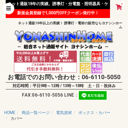
ネット通販18年の実績。誘導灯・分電盤・照明器具・ケ
0
新規会員登録で1,000円OFFクーポン発行中！
ーブル等 様々な資材を取り扱っています。
ネット通販10年以上の実績！ 誘導灯・電材の販売ならヨナシンホー
ム
お電話でのお問い合わせ：06-6110-5050
対応時間：平日9時～12時 / 13時～18時 土・日・祝休み
FAX:06-6110-5056 LINE：
HOME
商品一覧ページ
電気資材
ボックス・カバー
カバー