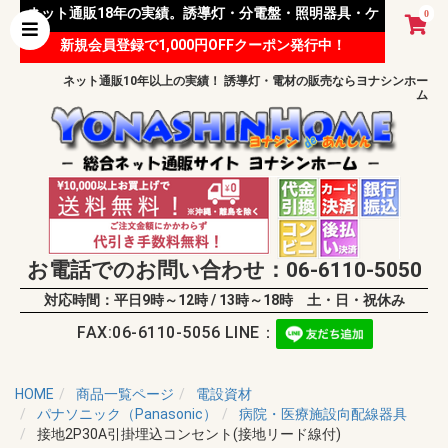
ネット通販18年の実績。誘導灯・分電盤・照明器具・ケ
0
新規会員登録で1,000円OFFクーポン発行中！
ーブル等 様々な資材を取り扱っています。
ネット通販10年以上の実績！ 誘導灯・電材の販売ならヨナシンホー
ム
お電話でのお問い合わせ：06-6110-5050
対応時間：平日9時～12時 / 13時～18時 土・日・祝休み
FAX:06-6110-5056 LINE：
HOME
商品一覧ページ
電設資材
パナソニック（Panasonic）
病院・医療施設向配線器具
接地2P30A引掛埋込コンセント(接地リード線付)