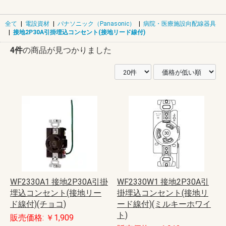
全て
|
電設資材
|
パナソニック（Panasonic）
|
病院・医療施設向配線器具
|
接地2P30A引掛埋込コンセント(接地リード線付)
4件
の商品が見つかりました
WF2330A1 接地2P30A引掛
WF2330W1 接地2P30A引
埋込コンセント(接地リー
掛埋込コンセント(接地リ
ド線付)(チョコ)
ード線付)(ミルキーホワイ
ト)
販売価格: ￥1,909