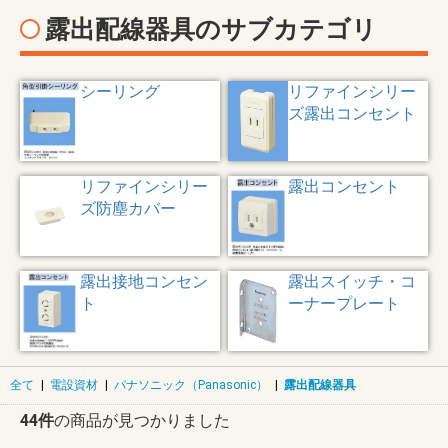
露出配線器具のサブカテゴリ
シーリング
リファインシリー
ズ露出コンセント
リファインシリー
露出コンセント
ズ防塵カバー
露出接地コンセン
露出スイッチ・コ
ト
ーナープレート
全て
|
電設資材
|
パナソニック（Panasonic）
|
露出配線器具
44件
の商品が見つかりました