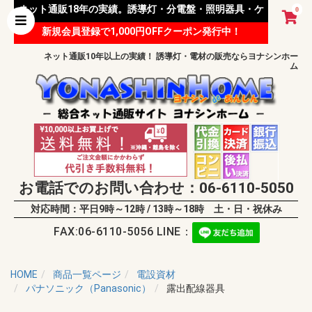
ネット通販18年の実績。誘導灯・分電盤・照明器具・ケ
0
新規会員登録で1,000円OFFクーポン発行中！
ーブル等 様々な資材を取り扱っています。
ネット通販10年以上の実績！ 誘導灯・電材の販売ならヨナシンホー
ム
お電話でのお問い合わせ：06-6110-5050
対応時間：平日9時～12時 / 13時～18時 土・日・祝休み
FAX:06-6110-5056 LINE：
HOME
商品一覧ページ
電設資材
パナソニック（Panasonic）
露出配線器具