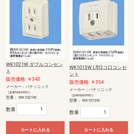
WK1021W ダブルコンセン
WK1013W L型2コ口コンセ
ト
ント
販売価格: ￥343
販売価格: ￥354
メーカー：パナソニック
メーカー：パナソニック
（panasonic）
（panasonic）
型番：
WK1021W
型番：
WK1013W
数量
数量
カートに入れる
カートに入れる