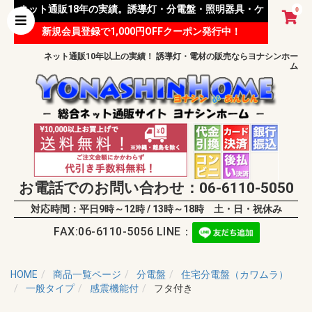
ネット通販18年の実績。誘導灯・分電盤・照明器具・ケ
0
新規会員登録で1,000円OFFクーポン発行中！
ーブル等 様々な資材を取り扱っています。
ネット通販10年以上の実績！ 誘導灯・電材の販売ならヨナシンホー
ム
お電話でのお問い合わせ：06-6110-5050
対応時間：平日9時～12時 / 13時～18時 土・日・祝休み
FAX:06-6110-5056 LINE：
HOME
商品一覧ページ
分電盤
住宅分電盤（カワムラ）
一般タイプ
感震機能付
フタ付き