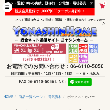
ネット通販18年の実績。誘導灯・分電盤・照明器具・ケ
0
新規会員登録で1,000円OFFクーポン発行中！
ーブル等 様々な資材を取り扱っています。
ネット通販10年以上の実績！ 誘導灯・電材の販売ならヨナシンホー
ム
お電話でのお問い合わせ：06-6110-5050
対応時間：平日9時～12時 / 13時～18時 土・日・祝休み
FAX:06-6110-5056 LINE：
HOME
商品一覧ページ
電気資材
ボックス・カバー