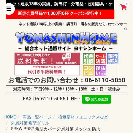
ネット通販18年の実績。誘導灯・分電盤・照明器具・ケ
0
新規会員登録で1,000円OFFクーポン発行中！
ーブル等 様々な資材を取り扱っています。
ネット通販10年以上の実績！ 誘導灯・電材の販売ならヨナシンホー
ム
お電話でのお問い合わせ：06-6110-5050
対応時間：平日9時～12時 / 13時～18時 土・日・祝休み
FAX:06-6110-5056 LINE：
HOME
商品一覧ページ
換気部材（ユニックスなど
外風対策 角型グリル
SBKW-BDSP 角型カバー 外風対策 メッシュ 防火