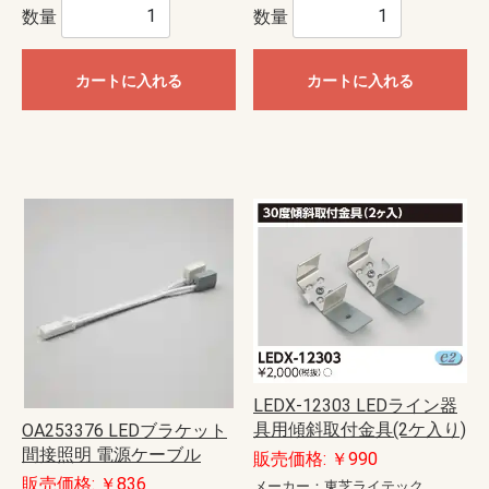
数量
数量
カートに入れる
カートに入れる
LEDX-12303 LEDライン器
具用傾斜取付金具(2ケ入り)
OA253376 LEDブラケット
間接照明 電源ケーブル
販売価格: ￥990
販売価格: ￥836
メーカー：東芝ライテック