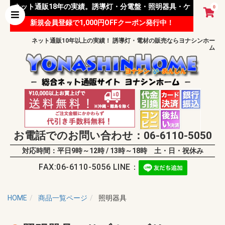
ネット通販18年の実績。誘導灯・分電盤・照明器具・ケ
0
新規会員登録で1,000円OFFクーポン発行中！
ーブル等 様々な資材を取り扱っています。
ネット通販10年以上の実績！ 誘導灯・電材の販売ならヨナシンホー
ム
お電話でのお問い合わせ：06-6110-5050
対応時間：平日9時～12時 / 13時～18時 土・日・祝休み
FAX:06-6110-5056 LINE：
HOME
商品一覧ページ
照明器具