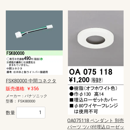
FSK80000 中間コネクタ
販売価格: ￥356
メーカー：パナソニック
型番：
FSK80000
数量
OA075118 ペンダント 別売
パーツ ツバ付埋込ローゼッ