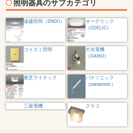
照明器具のサブカテゴリ
遠藤照明（ENDO）
オーデリック
（ODELIC）
コイズミ照明
大光電機
（DAIKO）
東芝ライテック
パナソニック
（panasonic）
三菱電機
クラコ