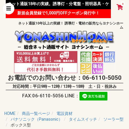
ネット通販18年の実績。誘導灯・分電盤・照明器具・ケ
0
新規会員登録で1,000円OFFクーポン発行中！
ーブル等 様々な資材を取り扱っています。
ネット通販10年以上の実績！ 誘導灯・電材の販売ならヨナシンホー
ム
お電話でのお問い合わせ：06-6110-5050
対応時間：平日9時～12時 / 13時～18時 土・日・祝休み
FAX:06-6110-5056 LINE：
HOME
商品一覧ページ
電設資材
パナソニック（Panasonic）
タイムスイッチ
ソーラー型
ボックス型