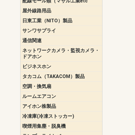
配線モール類（マサル工業etc
壁面用配線
光ファイバ
その他壁面
メタルモー
メタルエフ
ダクトモー
床面用配線
モール備品
エフ）
ー・Gモール
屋外線路用品
PE支線ガー
ケーブル標
オプトケー
ザ・鳥獣害
自在バンド
電柱標識板
キラベルト
4mm電線防
SZスリーブ
スパイラル
支線ガード
保護カバー
日東工業（NITO）製品
カバースイ
キャビネッ
小型動力分
システムラ
端子台
盤用パーツ
プラボック
ブレーカ
サンワサプライ
ペリフェラ
タップ・UP
ケーブル
インク・用
アクセサリ
LAN
DOS／Vパ
通信関連
保安器
プロテクタ
ローゼット
工具・試験
端子取付金
端子板
端末装置
配線用金具
モジュラー
LAN圧着工
ルータ
エッジスイ
ネットワークカメラ・監視カメラ・
NSK（日本
パナソニック(P
ドアホン
ビジネスホン
日立（HITAC
ナカヨ
NEC
OKI
ヘッドセッ
ヤコブイェ
タカコム（TAKACOM）製品
通話録音
留守番電話
音声応答転
緊急情報伝
日課放送
空調・換気扇
標準換気扇
ダクト換気
有圧換気扇
インダクト
パイプファ
シロッコフ
斜流ダクト
エアカーテ
システム部
ルームエアコン
三菱電機(MIT
ダイキン(DAI
アイホン株製品
テレビドア
ドアホン親
ドアホン子
冷凍庫(冷凍ストッカー)
喫煙用集塵・脱臭機
スモークダ