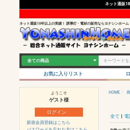
ネット通販1
ネット通販10年以上の実績！ 誘導灯・電材の販売ならヨナシンホーム
お気に入りリスト
HOME
ようこそ
ゲスト
様
ログイン
全て
|
電
新規会員登録はこちら
パスワードを忘れた方はこちら