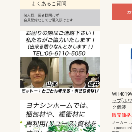
よくあるご質問
カ
個人様、業者様問わず
会員登録なしでご購入頂けます
WH401
ップ(ホ
ク個装
販売価格: 
メーカー：
（panason