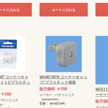
ートに入れる
カートに入れる
9WP コーナーキャ
WH4019PK コーナーキャッ
ワイト)/プラスチッ
プ/プラスチック個装
販売価格: ￥558
WF51
￥558
ーナー
メーカー：パナソニック
（panasonic）
パナソニック
販売価格
型番：
WH4019PK
ic）
メーカ