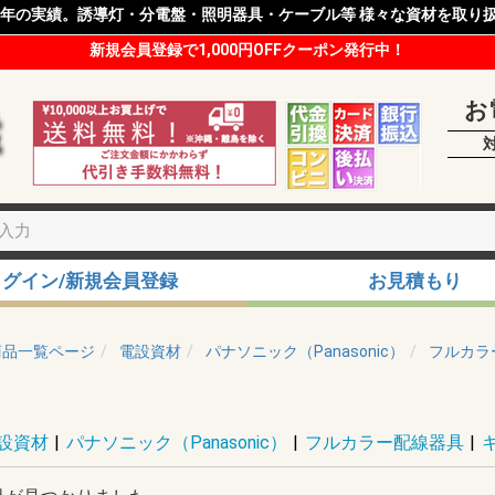
8年の実績。誘導灯・分電盤・照明器具・ケーブル等 様々な資材を取り
新規会員登録で1,000円OFFクーポン発行中！
お
ログイン/新規会員登録
お見積もり
商品一覧ページ
電設資材
パナソニック（Panasonic）
フルカラ
設資材
|
パナソニック（Panasonic）
|
フルカラー配線器具
|