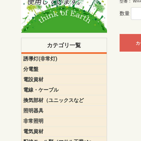
型番：
WH4
数量
カ
カテゴリ一覧
誘導灯(非常灯)
一般型
一般型(みる
一般型長時間
一般型長時間
点滅形
誘導音付点
防湿・防雨
防湿・防雨
防湿・防雨形
クリーンル
床埋込型
防爆型
客席誘導灯
誘導灯リニ
誘導灯ガー
交換電池（
誘導灯交換
本体単体
パネル単体
リモコン
ク機能付)パ
けバッテリー
用）
クス
分電盤
標準分電盤
電化対応
創エネ対応
あんしん機
分電盤補修
分電盤用ブ
プラスばん
フリーボッ
リニューア
WHMボック
WHM取付ボ
露出化粧枠
半埋込化粧
住宅分電盤
テンパール
電設資材
パナソニック（
神保電器配
東芝配線器
未来工業製
三菱電機
明工社製品
テンパール
電線・ケーブル
切断対応
定尺
換気部材（ユニックスなど
温度ヒュー
フィルター
防虫網
樹脂製グリ
スリーブキ
レジスター
ALCスリーブ-
ACEジョイ
ACEスリー
ACE止水板
厚型 グリル
薄型 グリル
中型 グリル
外風対策 角
外風対策 角
外風対策（
外風対策 丸
外風対策 丸
軒天井用 グ
床下通気用 
給気電動シ
パイプフー
ウェザーカ
防音フード
差圧式吸気
防火ダンパ
風量調整ダ
逆風止ダン
サイレンサ
止水板
UKDF風向
消音・フレ
耐火パテ
照明器具
遠藤照明（E
オーデリック（
コイズミ照
大光電機（DA
東芝ライテ
パナソニック（
三菱電機
クラコ
非常照明
ODELIC非常
三菱非常灯
東芝LED非
パナソニック
電気資材
端子台
碍子
圧着端子・
差込みコネ
リレー
インシュロ
日動電工製
ねじなし電
ねじ付き電
厚鋼電線管Z
ボックス・
樹脂製ボッ
CD管・PF
金物類
雑材
エフレック