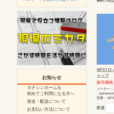
8件
の商
WF511
ャップ
お知らせ
販売価格: 
ヨナシンホームを
メーカー：
初めてご利用になる方へ
（panason
型番：
WF5
発送・配送について
数量
お支払い方法について