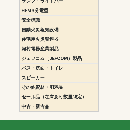
ランプ・ライトバー
パナソニック(P
東芝ライテ
ENDO（遠
三菱電機
HEMS分電盤
マルチ通信
安全標識
誘導標識
自動火災報知設備
パナソニック（
ホーチキ（HO
能美防災（N
ニッタン（NI
住宅用火災警報器
けむり当番
ねつ当番
ガス当番
河村電器産業製品
キャビネッ
動力分電盤
ジェフコム（JEFCOM）製品
LANツール
LEDイルミ
アンカー・
エアコン部
ケーブル保
ケーブル索
リール
作業工具
作業用照明
切削工具
収納機器・
検電器・計
腰回り品・
通線工具
電設化成品
高所作業ポ
パーツ＆ツ
バス・洗面・トイレ
便座
スピーカー
天井スピー
壁掛型スピ
ホーンスピ
コラムスピ
コンパクト
モニタース
インテリア
スピーカー
防滴型スピ
ホール用ス
マルチユー
その他資材・消耗品
ビニールテープ
自己融着テ
養生テープ
丸エフ
ネオシール
セール品（在庫あり数量限定）
照明器具
換気スイッ
ランプ・電
その他資材
中古・新古品
配線器具
照明器具