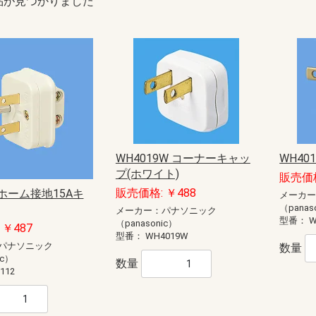
品が見つかりました
WH4019W コーナーキャッ
WH40
プ(ホワイト)
販売価格
販売価格: ￥488
2 ホーム接地15Aキ
メーカ
（panas
メーカー：パナソニック
型番：
W
（panasonic）
￥487
型番：
WH4019W
パナソニック
数量
ic）
数量
112