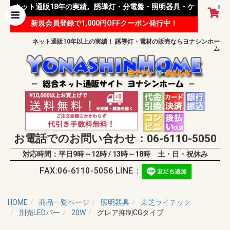
ネット通販18年の実績。誘導灯・分電盤・照明器具・ケ
0
新規会員登録で1,000円OFFクーポン発行中！
ーブル等 様々な資材を取り扱っています。
ネット通販10年以上の実績！ 誘導灯・電材の販売ならヨナシンホー
ム
お電話でのお問い合わせ：06-6110-5050
対応時間：平日9時～12時 / 13時～18時 土・日・祝休み
FAX:06-6110-5056 LINE：
HOME
商品一覧ページ
照明器具
東芝ライテック
別売LEDバー
20W
グレア抑制CGタイプ