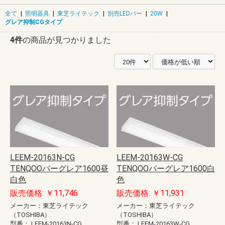
全て
|
照明器具
|
東芝ライテック
|
別売LEDバー
|
20W
|
グレア抑制CGタイプ
4件
の商品が見つかりました
LEEM-20163N-CG
LEEM-20163W-CG
TENQOOバーグレア1600昼
TENQOOバーグレア1600白
白色
色
販売価格: ￥11,746
販売価格: ￥11,931
メーカー：東芝ライテック
メーカー：東芝ライテック
（TOSHIBA）
（TOSHIBA）
型番：
LEEM-20163N-CG
型番：
LEEM-20163W-CG