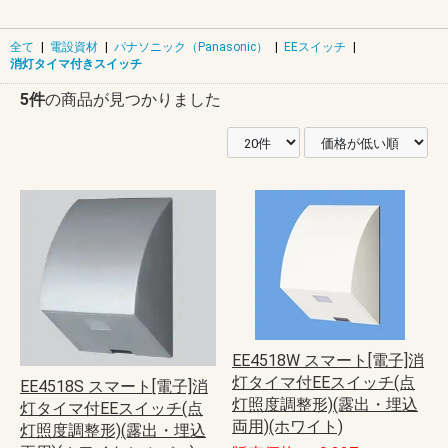
全て
|
電設資材
|
パナソニック（Panasonic）
|
EEスイッチ
|
消灯タイマ付きスイッチ
5件
の商品が見つかりました
EE4518W スマート[電子]消
灯タイマ付EEスイッチ(点
EE4518S スマート[電子]消
灯照度調整形)(露出・埋込
灯タイマ付EEスイッチ(点
両用)(ホワイト)
灯照度調整形)(露出・埋込