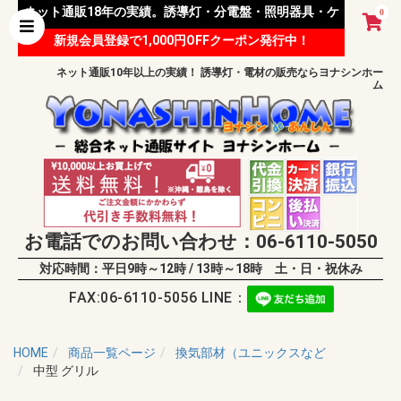
ネット通販18年の実績。誘導灯・分電盤・照明器具・ケ
0
新規会員登録で1,000円OFFクーポン発行中！
ーブル等 様々な資材を取り扱っています。
ネット通販10年以上の実績！ 誘導灯・電材の販売ならヨナシンホー
ム
お電話でのお問い合わせ：06-6110-5050
対応時間：平日9時～12時 / 13時～18時 土・日・祝休み
FAX:06-6110-5056 LINE：
HOME
商品一覧ページ
換気部材（ユニックスなど
中型 グリル