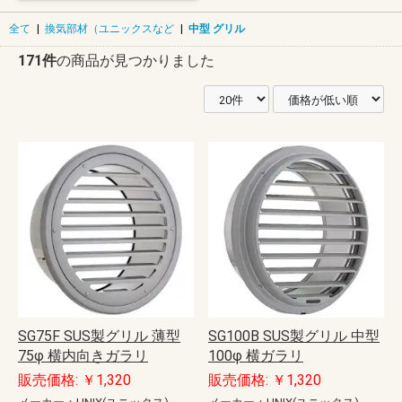
全て
|
換気部材（ユニックスなど
|
中型 グリル
171件
の商品が見つかりました
SG75F SUS製グリル 薄型
SG100B SUS製グリル 中型
75φ 横内向きガラリ
100φ 横ガラリ
販売価格: ￥1,320
販売価格: ￥1,320