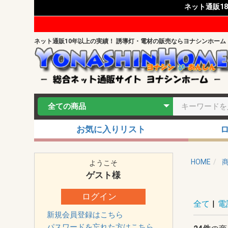
ネット通販1
ネット通販10年以上の実績！ 誘導灯・電材の販売ならヨナシンホーム
お気に入りリスト
HOME
ようこそ
ゲスト
様
ログイン
全て
|
電
新規会員登録はこちら
パスワードを忘れた方はこちら