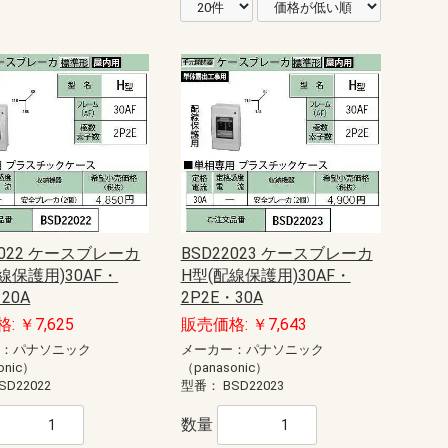
2022 ケースブレーカ
BSD22023 ケースブレーカ
線保護用)30AF・
H型(配線保護用)30AF・
20A
2P2E・30A
: ￥7,625
販売価格: ￥7,643
ー：パナソニック
メーカー：パナソニック
onic）
（panasonic）
SD22022
型番：
BSD22023
数量