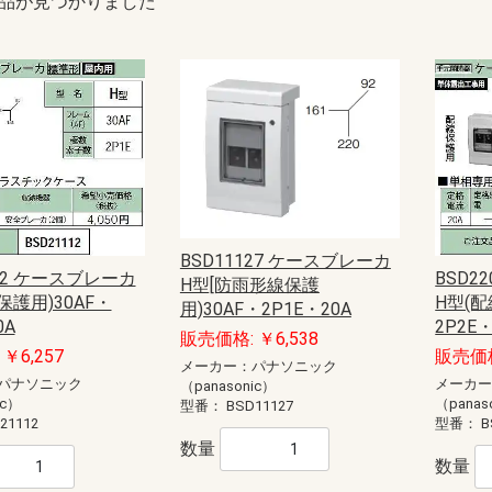
品が見つかりました
BSD11127 ケースブレーカ
112 ケースブレーカ
BSD2
H型[防雨形線保護
保護用)30AF・
H型(配
用)30AF・2P1E・20A
0A
2P2E・
販売価格: ￥6,538
￥6,257
販売価格
メーカー：パナソニック
パナソニック
メーカ
（panasonic）
ic）
（panas
型番：
BSD11127
21112
型番：
B
数量
数量