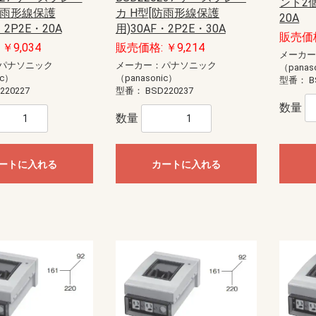
モール（エフ・ニュー
ー配線用モール
配線用モール（ケーサ
ル
モール
ル
モール（ガードマン）
ニュー・エフモール
エフモール
オプトモール
テープ付オプトモール
イリズミ
デズミ
マガリ
貫通カバー
ファイバーホルダー
タチアゲ
フレキジョイント
引込カバー
ケーサー
Gモール
テープ付スリットモール
メタルモール
ジョイントカップリング
ブッシング
フラットエルボ
インターナルエルボ
エクスターナルエルボ
ティー
コンビネーションコネクター
コーナーボックス
ジャンクションボックス
ストレートボックスコネクター
フレキジョイント
エンドキャップ
ジョイントカップリング後付け型
フラットエルボ後付け型
インターナルエルボ後付け型
エクスターナルエルボ後付け型
パーテーション
ケーブルパッチン
アースバー
メタルモール用補修塗料
ボックス
ボックスセパレータ
ジョイントキャップ
エンド
フリージョイント
アウトレット
その他等
メタルエフモールテープ付
イリズミ
デズミ
エンド
マガリ
コンビネーション
ジョイントカバー
ブッシング
フレキジョイント
エムケーダクト
屋外用エムケーダクト
エルダクト
ガードマンII R型
ガードマンII R型（セパレートタイ
ガードマンII 平面マガリ
ガードマンII T型ブンキ
ガードマンII GIIフリーレット
ガードマンII ブンキ
ガードマンII タチアゲ
ガードマンII コンセントボックス
ガードマンII エンド
ガードマンII パーテーション
ガードマンII アルミ
ガードマンII アルミ 平面マガリ
ガードマンII アルミ T型ブンキ
ガードマンII フラット
軟質プロテクタ
ガードマンII ラン
モールカッター
マヂックステッカー
その他関連商品
ント2個
防雨形線保護
カ H型[防雨形線保護
）
プ）
20A
ド
識・防護カバー
ブルカバー
対策トゲつきシート
用保護カバー
護カバー
スリーブ
イエロー
トラ
ジョイントタイプ
オーバーラップタイプ丸型ケーブ
オーバーラップタイプSSケーブル
・2P2E・20A
用)30AF・2P2E・30A
販売価格
ル用
用
￥9,034
販売価格: ￥9,214
ッチ
ト
電盤
ック
ス
【CKS】電線直締用
【CKL】圧着端子用
【CBS】バック式
【DCS】切換
【DBS】バック式切換
ORZ形屋外用キャビネット
ステンレス屋外用キャビネット
盤用キャビネット
主幹：ELB
主幹：CB
ラックオプション
【HP-J】一次送り
【TBE】固定式（経済形）
【TBF-J】ブレーカ用(経済形)
【TBF-W】ブレーカ用(経済形)
【TBJ】分岐（一種耐熱登録品）
【TBN】ニュートラル端子
【TBP】電力用
【TBS】スタッド（一種耐熱登録
【TBT】二段形
【TBZ・TBZ-A】ブレーカ用(直結
【TBZ-E】アース用(直締端子形)
【TK】協約形
オプション
配線用
盤取付用
汎用タイプ
高性能タイプ
仮設ボックス
コントロールボックス（小型FA
情報通信ボックス
プルボックス
エンクローズドブレーカ
サーキットブレーカ
プラグインブレーカ
漏電ブレーカ
メーカ
品）
端子形・リペア端子形)
用）
パナソニック
メーカー：パナソニック
（panas
ル
S
紙
ーツ
ドッキング
エクステンダー
BTヘッドセット
ビーコン
USB季節商品
USBグッズ
ゲーム関連
LED
ドッキングステーション
拡声器
NFC
メディアプレーヤー
ラミネータ
BTヘッドセット・アダプタ
スキャナ
カメラ
その他ペリフェラル
プレゼンテーション
コードリーダー
KVM
スピーカー
シュレッダー
NFC・ビーコン
ヘッドホン・マイク
キーボード
マウス
USBハブ
カードリーダー
USBコンバータ他
テンキー
分配器
切替器(KVM以外)
モバイルバッテリー
ACアダプタ
タップ
HDMIケーブル
変換アダプタ
変換アダプタ他
電話ケーブル・アダプタ
IEEE1394ケーブル
SCSIケーブル
USBケーブル
プリンタケーブル
AVケーブル
RS-232Cケーブル
その他ケーブル
モニタケーブル
アダプタ他
用紙
インクジェットラベル
レーザー用紙
レーザーラベル
手作り用紙
インク
その他用紙
インクジェット用紙
マルチラベル
タブレットケース
タッチペン
マウスアクセサリー
車載アクセサリー
リストレスト
フィルター
メモリーケース
バッグ
スマートフォン
インナー・クッション
タブレット
メモリーケース
電子辞書
スタンド
各種カバー
PDA
メディアケース
カメラアクセサリ
データホルダー
保護フィルム
クリーナー
セキュリティ用品
キーボードカバー
耐震グッズ
マウスパッド
ケーブルアクセサリ
LAN機器
光ケーブル他
LANケーブル
LANケーブル用機器
ノートクーラー
DOS/Vパーツ
ic）
（panasonic）
型番：
B
220227
型番：
BSD220237
ー
器
具
プラグ
具・治具他
ッチ
通信用
電話用
数量
セキュリティ機器）
anasonic)
レコーダー
IPネットワークカメラ
スイッチ
コンバーター・トランシーバ
ビデオサーバ
オプション品
モニター
ダミーカメラ
防犯シール・防犯看板
屋外センサーカメラ
玄関子機
増設用子機
増設モニター・モニター子機
テレビドアホン
ネットワークドアホン
ホームネットワークシステム
オプション
数量
HI）
ト
ンセン
integralX
Xiシリーズ
IFシリーズ
アスパイアX
ートに入れる
カートに入れる
送
達
扇
ファン
ン
ァン
ファン
ン
材
三菱電機
パナソニック電工
三菱電機
パナソニック電工
業務用有圧換気扇
有圧換気扇システム部材
三菱電機
パナソニック電工
ストレートシロッコファン24時間
ストレートシロッコファン
片吸込形シロッコファン
三菱電機
パナソニック電工
三菱電機
パナソニック電工
産業用送風機システム部材
SUBISHI)
KIN)
6畳用
8畳用
10畳用
12畳用
14畳用
16畳用
18畳用
20畳用
23畳用
26畳用
29畳用
6畳用
8畳用
10畳用
12畳用
14畳用
18畳用
20畳用
23畳用
26畳用
29畳用
ホンセット品
機
機
ッシュ
スモークナビ搭載シリーズ
フラットシリーズ
コンパクトタイプ
交換用フィルター