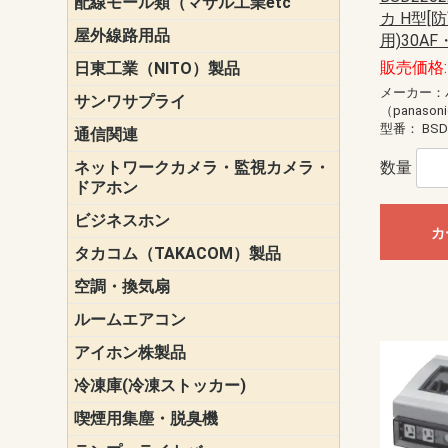
配線モール類（マサル工業etc
壁面用配線
光ファイバ
その他壁面
メタルモー
メタルエフ
ダクトモー
床面用配線
モール備品
カ H型[
エフ）
ー・Gモール
屋外線路用品
PE支線ガー
ケーブル標
オプトケー
ザ・鳥獣害
自在バンド
電柱標識板
キラベルト
4mm電線防
SZスリーブ
スパイラル
支線ガード
保護カバー
用)30AF
販売価格: 
日東工業（NITO）製品
カバースイ
キャビネッ
小型動力分
システムラ
端子台
盤用パーツ
プラボック
ブレーカ
メーカー：
サンワサプライ
ペリフェラ
タップ・UP
ケーブル
インク・用
アクセサリ
LAN
DOS／Vパ
（panason
型番：
BSD
通信関連
保安器
プロテクタ
ローゼット
工具・試験
端子取付金
端子板
端末装置
配線用金具
モジュラー
LAN圧着工
ルータ
エッジスイ
ネットワークカメラ・監視カメラ・
NSK（日本
パナソニック(P
数量
ドアホン
ビジネスホン
日立（HITAC
ナカヨ
NEC
OKI
ヘッドセッ
ヤコブイェ
カ
タカコム（TAKACOM）製品
通話録音
留守番電話
音声応答転
緊急情報伝
日課放送
空調・換気扇
標準換気扇
ダクト換気
有圧換気扇
インダクト
パイプファ
シロッコフ
斜流ダクト
エアカーテ
システム部
ルームエアコン
三菱電機(MIT
ダイキン(DAI
アイホン株製品
テレビドア
ドアホン親
ドアホン子
冷凍庫(冷凍ストッカー)
喫煙用集塵・脱臭機
スモークダ