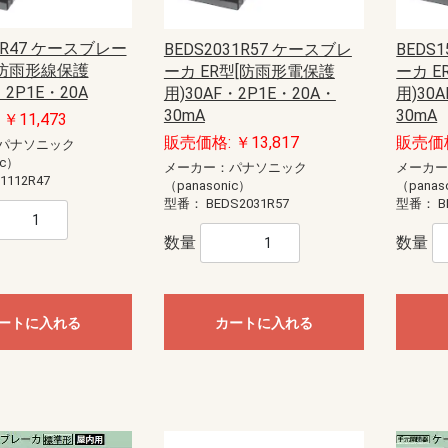
anasonic)
ック
藤照明）
20W
40W
E11
E12
E17
E26
直管LED（GX16t-5）
直管LED（GZ16）
ユニットドーム形
ユニットフラット形
型
EV・PHEV充電回路・エコキュー
EV・PHEV充電回路・太陽光発電
あかりぷらすばん
エコキュート・IH対応
エコキュート・電温・IH対応
かみなりあんしんばん あかり付
かみなりあんしんばん
ダブル発電対応
創蓄連携システム対応（自立出力
創蓄連携システム対応（自立出力
太陽光発電システム・エコキュー
太陽光発電システム・エコキュー
太陽光発電システム対応
地震あんしんばん
地震かみなりあんしんばん
電温・IH対応
燃料電池（ガス発電）システム対
標準タイプ
標準タイプ大型FreeS付
12R47 ケースブレー
BEDS2031R57 ケースブレ
BEDS
ト・IH対応
ステム・エコキュート・IH対応
単相2線用）
単相3線用）
ト・IH対応
ト・電温・IH対応
応
蓄光誘導標識
一般誘導標識
[防雨形線保護
ーカ ER型[防雨形電保護
ーカ 
・2P1E・20A
用)30AF・2P1E・20A・
用)30
Panasonic）
CHIKI）
OHMI）
TTAN）
アドバンスP-1シリーズ
一般型感知器
電子式自己保持型熱感知器（熱オ
差動式分布型感知器
光電式スポット型感知器（煙サイ
煙感知器
光電式分離型感知器
炎感知器
遠隔試験機能付感知器
連携型ワイヤレス感知器
感知器ベース
火災通報装置
音響装置
発信機
表示灯
総合盤
P型1級受信機
P型2級受信機
副受信機
受信機関連商品
周辺機器
防排煙設備
ガス漏れ集中監視システム
R型防災システム
周辺機器
非常警報設備（複合装置）
非常警報設備（システム用）
点検器具
感知器
R型・GR型システム
P型受信機
機器収容箱（総合盤）
P型発信機
P型設備機器その他
非常警報設備
住宅情報設備
ガス漏れ火災警報設備
防排煙設備
超高感度煙検知システム
アクセサリー・保守用品
P型インターフェイス盤
P型火災／複合火災受信機
P型受信機用埋込ボックス・埋込枠
R型防災システム
ガス漏れ火災警報設備
熱感知器
煙感知器
炎感知器
感知器付属品
押し釦・消火栓始動スイッチ
音響装置
火災通報装置
関連機器
機器収容箱
共同住宅用防災システム
試験器
住宅防災システム
消火器
消火栓始動器
中継器・中継器収納箱
特定小規模施設向け防災システム
発信機
避雷ユニット
非常警報設備
非常電話システム
標識板
表示機
表示灯
防火・防排煙設備
耐圧防爆用
本質安全防爆用
補用部品・予備品
P型受信機
R型・GR型受信機
ガス系消火設備
ガス漏れ警報設備
サージアブソーバ
スプリンクラー設備
ニッカド蓄電池
プロテクタ
ベル
移報用装置・耐雷基板・ラベル
炎検知器
火災検知システム（機器内組込用
火災通報装置
感知器
機器収容箱
共同・特定共同住宅用
試験器・アドレス設定器
住宅用防災機器
消火器
消火栓始動装置
耐圧防爆機器
着脱器・試験器
中継器盤
中継機電源
中継機本体
超高感度環境監視システム
発信機
非常警報設備
表示灯
防火・排煙設備
補修品
泡消火設備
30mA
30mA
￥11,473
ートセンサ）
バーセンサ）
販売価格: ￥13,817
販売価格
パナソニック
ic）
ト
盤用露出形BXT・FXT
盤用露出形BXTH・FXTH
盤用埋込形BXU・FXU
熱機器収納BXH・FXH
安定器収納FXA
ルーバー付盤用FXL
制御盤用屋内外兼用RXG
盤用屋内外兼用RXG-IP54
盤用屋内外兼用RXGB-IP54
盤用屋内外兼用RXV-IP44
屋外盤用木板ベースPOGB-IP55
屋外盤用鉄板ベースPOG-IP55
メーカー：パナソニック
メーカ
1112R47
（panasonic）
（panas
・部材
ネーション
ネジ
材
護収納
引具
器具
車載備品
測器
安全保護具・収納具
ール
ールボックス
LANケーブル
LANチェッカー
LAN工具
モジュラージャック
モジュラープラグ
LEDクリスタルモチーフ
LEDストリングライト
LEDテープライト
LEDデザインストリングライト
LEDルミネーション（SJ-NHシリ
LEDルミネーション（SJ-NHシリ
LEDルミネーション（SJ-NHシリ
LEDルミネーション（SJ-NHシリ
LEDルミネーション（SJXシリー
LEDルミネーション（SJXシリー
LEDルミネーション（SJXシリー
LEDルミネーション（SJXシリー
LEDルミネーション（SJXシリー
LEDルミネーション（SJXシリー
LEDルミネーション（SJXシリー
LEDルミネーション（SJXシリー
LEDルミネーション（SJシリー
LEDルミネーション（SJシリー
LEDルミネーション（SJシリー
LEDルミネーション（SJシリー
LEDルミネーション（SJシリー
LEDルミネーション（SJシリー
LEDルミネーション（SJシリー
LEDルミネーション（SJシリー
LEDルミネーション（SJシリー
LEDルミネーション（SJシリー
SDXシリーズ
イルミネーション（その他）
イルミネーション（卓上タイプ）
ライトアップ用投光器
ロッド点滅灯（LED）40mmピッチ
ロッド点滅灯（LED）75mmピッチ
ロッド点滅灯（LED）共通部品
連結すずらん灯タイプ（LED）
ALC用
コンクリート用
ワッシャー
中空壁用
六角ナット
多用途
寸切りボルト用特殊ナット
小ネジ
木工用
石膏ボード用
軽天ビス
鋼板用
エアコン洗浄部材
ダクト部材
ドレンホース
室外機取付台
配管部材
ケーブルプロテクター
ケーブルプロテクター（増設型）
ケーブルマット
床用モール
床用モール（フラット型）
床用モール（増設型）
段差用バリアフリープロテクター
段差用バリアフリーモール（室内
FRP竿
その他
カーボン竿
ジョイント式ロッド
ジョイント式呼線
金属竿
CD管リール
ロープリール
検尺器
電線リール（据置き型）
電線リール（現場向き）
ストリッパー
ツールキット
ドライバー・レンチ
ナイフ・ノコ
ハンマー・その他工具
ペンチ・ニッパー
各種カッター
圧着工具
電動工具
LEDライト
コンパクトライト
ハロゲンライト
ヘッドライト
ライトスタンド
乾電池式ライト
作業用テープライト
充電式ライト
直管形スリムライト
蛍光ライト
コア
コンクリートドリル
ステップドリル
タップ
チップソー・カッター・切断砥石
バンドソー
パンチャー
ホールソー
切削油
木工ドリル
木工ドリル（フレキシブルシャフ
火花飛散防止具
磁器タイル用ドリル
鉄工ドリル
パーツ＆ツールボックス
車載用収納・車載備品
レーザー墨出し器
検電器
計測器
はしご・脚立用品
ハーネス・ランヤード
ホルダー
ランヤード・補助帯
ワークウェア・サポートウェア
ワークポジショニング用器具
収納具
手袋・靴カバー
熱中症対策アイテム
腰袋
腰道具セット
エアー通線
ケーブルグリップ
ロープ
入線潤滑剤
呼線（スチール）
地中線工具
管内清掃用具
電動入線機
亜鉛塗料スプレー
発泡ウレタン充填剤
絶縁・防触スプレー
ランプチェンジャー
高所作業工具
パーツボックス
型番：
BEDS2031R57
型番：
B
ーズ）アイスクルカーテン（部
ーズ）クロスネット（部品）
ーズ）ストリング（部品）
ーズ）共通部品
ズ）LEDジョイントモチーフ（部
ズ）LEDストリング（部品）
ズ）LEDソフトネオン（部品）
ズ）LEDフォール（部品）
ズ）LEDフラッシュボール（部
ズ）LEDホタル（部品）
ズ）モチーフ（部品）
ズ）共通部品
ズ）アイスクルカーテン（部品）
ズ）キャンドル・電球ライト（部
ズ）クロスネット（部品）
ズ）スティックライト（部品）
ズ）ストリング（部品）
ズ）テープライト（部品）
ズ）フォール（部品）
ズ）プロジェクションライト（部
ズ）モチーフ（部品）
ズ）共通部品
（屋外用）
用）
ト）
ウォシュレット
品）
品）
品）
品）
品）
数量
数量
カー
ーカー
ーカー
ーカー
スピーカー
ピーカーシステム
デザインスピーカー
システム
ーカーシステム
ピーカーシステム
ススピーカーシステム
埋込型
露出型
片面型
両面型
関連商品
コンビネーションタイプ
ワイドホーンスピーカー
セパレートタイプ
ストレートホーンスピーカー
本体
関連商品
一般タイプ
コンパクトスピーカー
スリムスピーカー
防球構造型スピーカー
サウンドアロースピーカー
関連商品
ボックスタイプ
スリムタイプ
関連商品
(IVテープ)
ープ
ートに入れる
カートに入れる
チ
球
・消耗品
スポットライト
ダウンライト
ブラケットライト
ベースライト
非常灯・誘導灯
コンセント