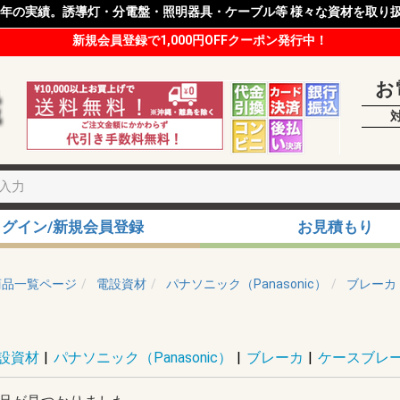
8年の実績。誘導灯・分電盤・照明器具・ケーブル等 様々な資材を取り
新規会員登録で1,000円OFFクーポン発行中！
お
ログイン/新規会員登録
お見積もり
商品一覧ページ
電設資材
パナソニック（Panasonic）
ブレーカ
設資材
|
パナソニック（Panasonic）
|
ブレーカ
|
ケースブレ