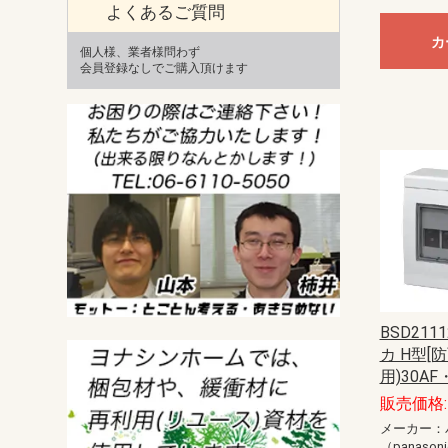
よくあるご質問
カ
個人様、業者様問わず
会員登録なしでご購入頂けます
BSD21
カ H型[
用)30AF
販売価格: 
メーカー：
（panason