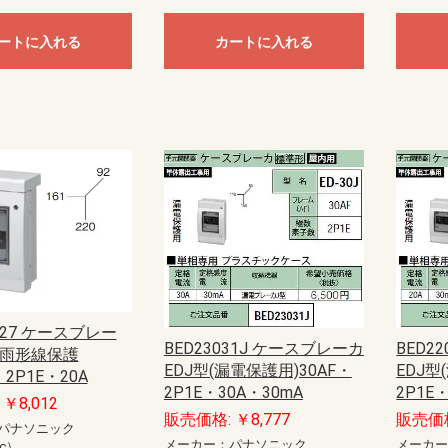
ートに入れる
カートに入れる
1127 ケースブレー
BED23031J ケースブレーカ
BED2
防雨形線保護
EDJ型(漏電保護用)30AF・
EDJ型
・2P1E・20A
2P1E・30A・30mA
2P1E
￥8,012
販売価格: ￥8,777
販売価格
パナソニック
メーカー：パナソニック
メーカ
ic）