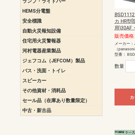
ランプ・ライトバー
パナソニック(P
東芝ライテ
ENDO（遠
三菱電機
HEMS分電盤
マルチ通信
BSD11
安全標識
誘導標識
カ HR型
用)30AF
自動火災報知設備
パナソニック（
ホーチキ（HO
能美防災（N
ニッタン（NI
販売価格: 
住宅用火災警報器
けむり当番
ねつ当番
ガス当番
メーカー：
（panason
河村電器産業製品
キャビネッ
動力分電盤
型番：
BSD
ジェフコム（JEFCOM）製品
LANツール
LEDイルミ
アンカー・
エアコン部
ケーブル保
ケーブル索
リール
作業工具
作業用照明
切削工具
収納機器・
検電器・計
腰回り品・
通線工具
電設化成品
高所作業ポ
パーツ＆ツ
数量
バス・洗面・トイレ
便座
スピーカー
天井スピー
壁掛型スピ
ホーンスピ
コラムスピ
コンパクト
モニタース
インテリア
スピーカー
防滴型スピ
ホール用ス
マルチユー
その他資材・消耗品
ビニールテープ
自己融着テ
養生テープ
丸エフ
ネオシール
カ
セール品（在庫あり数量限定）
照明器具
換気スイッ
ランプ・電
その他資材
中古・新古品
配線器具
照明器具