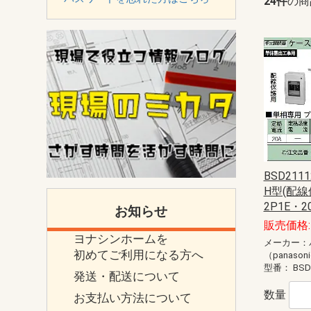
24件
の商
BSD21
H型(配線
2P1E・2
お知らせ
販売価格: 
ヨナシンホームを
メーカー：
初めてご利用になる方へ
（panason
型番：
BSD
発送・配送について
数量
お支払い方法について