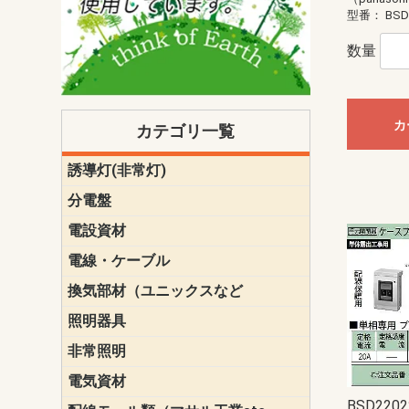
型番：
BSD
数量
カ
カテゴリ一覧
誘導灯(非常灯)
一般型
一般型(みる
一般型長時間
一般型長時間
点滅形
誘導音付点
防湿・防雨
防湿・防雨
防湿・防雨形
クリーンル
床埋込型
防爆型
客席誘導灯
誘導灯リニ
誘導灯ガー
交換電池（
誘導灯交換
本体単体
パネル単体
リモコン
ク機能付)パ
けバッテリー
用）
クス
分電盤
標準分電盤
電化対応
創エネ対応
あんしん機
分電盤補修
分電盤用ブ
プラスばん
フリーボッ
リニューア
WHMボック
WHM取付ボ
露出化粧枠
半埋込化粧
住宅分電盤
テンパール
電設資材
パナソニック（
神保電器配
東芝配線器
未来工業製
三菱電機
明工社製品
テンパール
電線・ケーブル
切断対応
定尺
換気部材（ユニックスなど
温度ヒュー
フィルター
防虫網
樹脂製グリ
スリーブキ
レジスター
ALCスリーブ-
ACEジョイ
ACEスリー
ACE止水板
厚型 グリル
薄型 グリル
中型 グリル
外風対策 角
外風対策 角
外風対策（
外風対策 丸
外風対策 丸
軒天井用 グ
床下通気用 
給気電動シ
パイプフー
ウェザーカ
防音フード
差圧式吸気
防火ダンパ
風量調整ダ
逆風止ダン
サイレンサ
止水板
UKDF風向
消音・フレ
耐火パテ
照明器具
遠藤照明（E
オーデリック（
コイズミ照
大光電機（DA
東芝ライテ
パナソニック（
三菱電機
クラコ
非常照明
ODELIC非常
三菱非常灯
東芝LED非
パナソニック
電気資材
端子台
碍子
圧着端子・
差込みコネ
リレー
インシュロ
日動電工製
ねじなし電
ねじ付き電
厚鋼電線管Z
ボックス・
樹脂製ボッ
CD管・PF
金物類
雑材
エフレック
BSD22