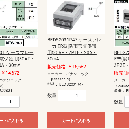
BEDS2031R47 ケースブレ
ーカ ER型[防雨形電保護
用)30AF・2P1E・20A・
2031 ケースブレー
BEDS
30mA
漏電保護用)30AF・
E型(漏
0A・30mA
2P2E
販売価格: ￥15,682
￥14,672
販売価格
メーカー：パナソニック
（panasonic）
パナソニック
メーカ
型番：
BEDS2031R47
ic）
（panas
S22031
型番：
B
数量
数量
ートに入れる
カートに入れる