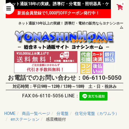
ネット通販18年の実績。誘導灯・分電盤・照明器具・ケ
0
新規会員登録で1,000円OFFクーポン発行中！
ーブル等 様々な資材を取り扱っています。
ネット通販10年以上の実績！ 誘導灯・電材の販売ならヨナシンホー
ム
お電話でのお問い合わせ：06-6110-5050
対応時間：平日9時～12時 / 13時～18時 土・日・祝休み
FAX:06-6110-5056 LINE：
HOME
商品一覧ページ
分電盤
住宅分電盤（カワムラ）
enステーション
感震機能付