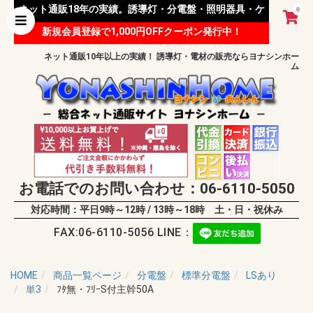
ネット通販18年の実績。誘導灯・分電盤・照明器具・ケ
0
新規会員登録で1,000円OFFクーポン発行中！
ーブル等 様々な資材を取り扱っています。
ネット通販10年以上の実績！ 誘導灯・電材の販売ならヨナシンホー
ム
お電話でのお問い合わせ：06-6110-5050
対応時間：平日9時～12時 / 13時～18時 土・日・祝休み
FAX:06-6110-5056 LINE：
HOME
商品一覧ページ
分電盤
標準分電盤
LSあり
単3
ﾌﾀ無・ﾌﾘｰS付主幹50A