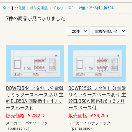
全て
|
分電盤
|
標準分電盤
|
LSあり
|
単3
|
ﾌﾀ無・ﾌﾘｰS付主幹50A
7件
の商品が見つかりました
BQWF3544 フタ無し分電盤
BQWF3562 フタ無し分電盤
リミッタースペースあり 主
リミッタースペースあり 主
幹ELB50A 回路数4 + 4フリ
幹ELB50A 回路数6 + 2フリ
ースペース付
ースペース付
販売価格: ￥28,215
販売価格: ￥29,755
メーカー：パナソニック
メーカー：パナソニック
（panasonic）
（panasonic）