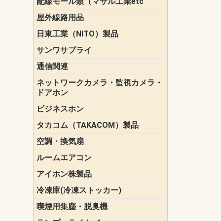
配線モール類（マサル工業etc
壁面用配線
光ファイバ
その他壁面
メタルモー
メタルエフ
ダクトモー
床面用配線
モール備品
エフ）
ー・Gモール
屋外線路用品
PE支線ガー
ケーブル標
オプトケー
ザ・鳥獣害
自在バンド
電柱標識板
キラベルト
4mm電線防
SZスリーブ
スパイラル
支線ガード
保護カバー
日東工業（NITO）製品
カバースイ
キャビネッ
小型動力分
システムラ
端子台
盤用パーツ
プラボック
ブレーカ
サンワサプライ
ペリフェラ
タップ・UP
ケーブル
インク・用
アクセサリ
LAN
DOS／Vパ
通信関連
保安器
プロテクタ
ローゼット
工具・試験
端子取付金
端子板
端末装置
配線用金具
モジュラー
LAN圧着工
ルータ
エッジスイ
ネットワークカメラ・監視カメラ・
NSK（日本
パナソニック(P
ドアホン
ビジネスホン
日立（HITAC
ナカヨ
NEC
OKI
ヘッドセッ
ヤコブイェ
タカコム（TAKACOM）製品
通話録音
留守番電話
音声応答転
緊急情報伝
日課放送
空調・換気扇
標準換気扇
ダクト換気
有圧換気扇
インダクト
パイプファ
シロッコフ
斜流ダクト
エアカーテ
システム部
ルームエアコン
三菱電機(MIT
ダイキン(DAI
アイホン株製品
テレビドア
ドアホン親
ドアホン子
冷凍庫(冷凍ストッカー)
喫煙用集塵・脱臭機
スモークダ