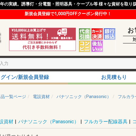
8年の実績。誘導灯・分電盤・照明器具・ケーブル等 様々な資材を取り
新規会員登録で1,000円OFFクーポン発行中！
お
ログイン/新規会員登録
お見積もり
商品一覧ページ
電設資材
パナソニック（Panasonic）
フルカラ
設資材
|
パナソニック（Panasonic）
|
フルカラー配線器具
|