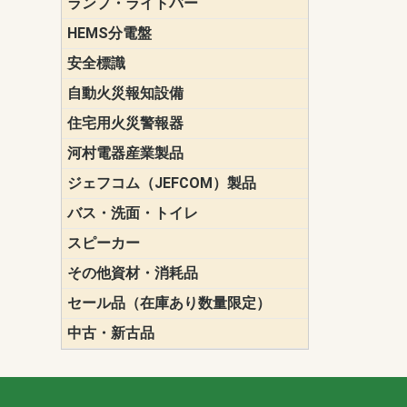
ランプ・ライトバー
パナソニック(P
東芝ライテ
ENDO（遠
三菱電機
HEMS分電盤
マルチ通信
安全標識
誘導標識
自動火災報知設備
パナソニック（
ホーチキ（HO
能美防災（N
ニッタン（NI
住宅用火災警報器
けむり当番
ねつ当番
ガス当番
河村電器産業製品
キャビネッ
動力分電盤
ジェフコム（JEFCOM）製品
LANツール
LEDイルミ
アンカー・
エアコン部
ケーブル保
ケーブル索
リール
作業工具
作業用照明
切削工具
収納機器・
検電器・計
腰回り品・
通線工具
電設化成品
高所作業ポ
パーツ＆ツ
バス・洗面・トイレ
便座
スピーカー
天井スピー
壁掛型スピ
ホーンスピ
コラムスピ
コンパクト
モニタース
インテリア
スピーカー
防滴型スピ
ホール用ス
マルチユー
その他資材・消耗品
ビニールテープ
自己融着テ
養生テープ
丸エフ
ネオシール
セール品（在庫あり数量限定）
照明器具
換気スイッ
ランプ・電
その他資材
中古・新古品
配線器具
照明器具