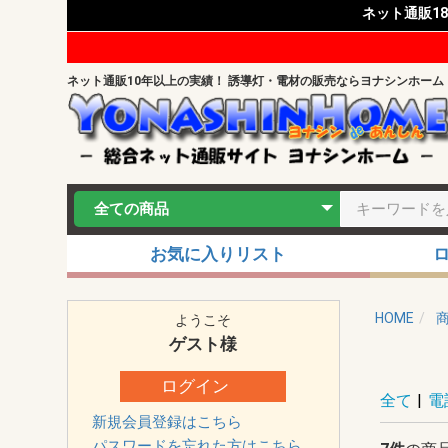
ネット通販1
ネット通販10年以上の実績！ 誘導灯・電材の販売ならヨナシンホーム
お気に入りリスト
HOME
ようこそ
ゲスト
様
ログイン
全て
|
電
新規会員登録はこちら
パスワードを忘れた方はこちら