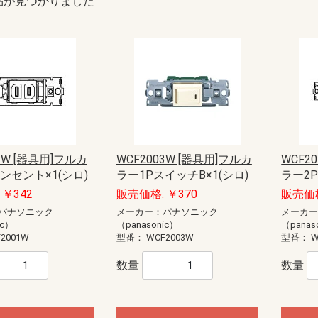
品が見つかりました
1W [器具用]フルカ
WCF2003W [器具用]フルカ
WCF2
ンセント×1(シロ)
ラー1PスイッチB×1(シロ)
ラー2P
￥342
販売価格: ￥370
販売価格
パナソニック
メーカー：パナソニック
メーカ
ic）
（panasonic）
（panas
2001W
型番：
WCF2003W
型番：
W
数量
数量