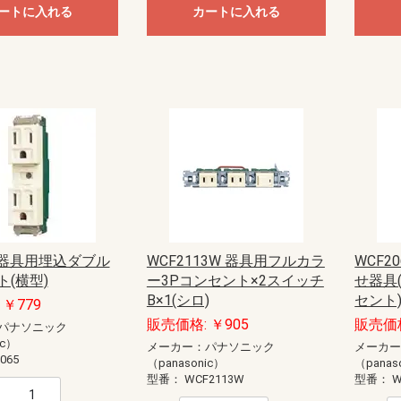
ートに入れる
カートに入れる
5 器具用埋込ダブル
WCF2113W 器具用フルカラ
WCF2
(横型)
ー3Pコンセント×2スイッチ
せ器具
B×1(シロ)
セント
￥779
販売価格: ￥905
販売価格
パナソニック
ic）
メーカー：パナソニック
メーカ
065
（panasonic）
（panas
型番：
WCF2113W
型番：
W