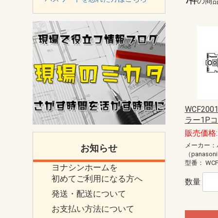
7件
の商
WCF200
ラー1Pコ
販売価格: 
メーカー：
お知らせ
（panason
型番：
WCF
ヨナシンホームを
初めてご利用になる方へ
数量
発送・配送について
お支払い方法について