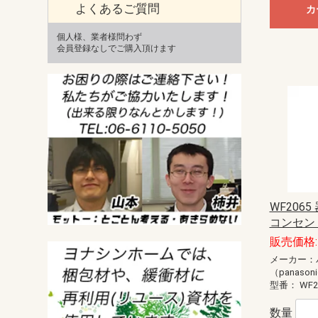
よくあるご質問
カ
個人様、業者様問わず
会員登録なしでご購入頂けます
WF206
コンセント
販売価格: 
メーカー：
（panason
型番：
WF2
数量