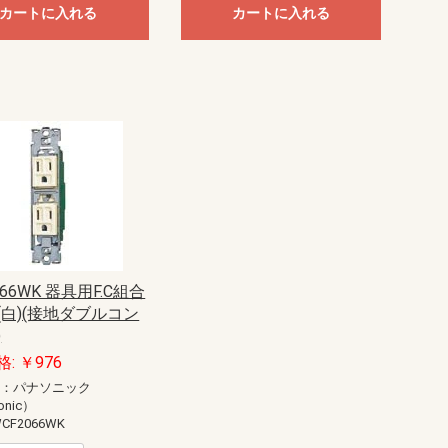
カートに入れる
カートに入れる
066WK 器具用F.C組合
(白)(接地ダブルコン
)
: ￥976
ー：パナソニック
onic）
CF2066WK