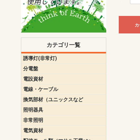
カ
カテゴリ一覧
誘導灯(非常灯)
一般型
一般型(みる
一般型長時間
一般型長時間
点滅形
誘導音付点
防湿・防雨
防湿・防雨
防湿・防雨形
クリーンル
床埋込型
防爆型
客席誘導灯
誘導灯リニ
誘導灯ガー
交換電池（
誘導灯交換
本体単体
パネル単体
リモコン
ク機能付)パ
けバッテリー
用）
クス
分電盤
標準分電盤
電化対応
創エネ対応
あんしん機
分電盤補修
分電盤用ブ
プラスばん
フリーボッ
リニューア
WHMボック
WHM取付ボ
露出化粧枠
半埋込化粧
住宅分電盤
テンパール
電設資材
パナソニック（
神保電器配
東芝配線器
未来工業製
三菱電機
明工社製品
テンパール
電線・ケーブル
切断対応
定尺
換気部材（ユニックスなど
温度ヒュー
フィルター
防虫網
樹脂製グリ
スリーブキ
レジスター
ALCスリーブ-
ACEジョイ
ACEスリー
ACE止水板
厚型 グリル
薄型 グリル
中型 グリル
外風対策 角
外風対策 角
外風対策（
外風対策 丸
外風対策 丸
軒天井用 グ
床下通気用 
給気電動シ
パイプフー
ウェザーカ
防音フード
差圧式吸気
防火ダンパ
風量調整ダ
逆風止ダン
サイレンサ
止水板
UKDF風向
消音・フレ
耐火パテ
照明器具
遠藤照明（E
オーデリック（
コイズミ照
大光電機（DA
東芝ライテ
パナソニック（
三菱電機
クラコ
非常照明
ODELIC非常
三菱非常灯
東芝LED非
パナソニック
電気資材
端子台
碍子
圧着端子・
差込みコネ
リレー
インシュロ
日動電工製
ねじなし電
ねじ付き電
厚鋼電線管Z
ボックス・
樹脂製ボッ
CD管・PF
金物類
雑材
エフレック