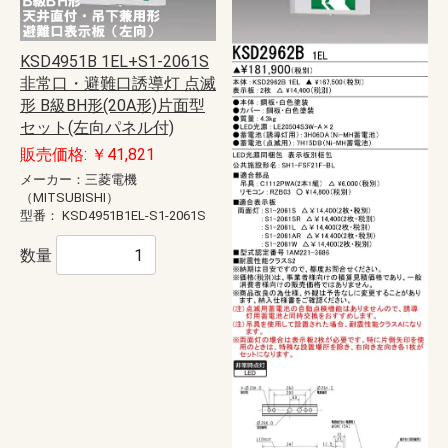
KSD4951B 1EL+S1-2061S
非常口・避難口誘導灯 点滅
形 B級BH形(20A形)片面型
セット(左向パネル付)
販売価格: ￥41,821
メーカー：三菱電機
（MITSUBISHI）
型番：
KSD4951B1EL-S1-2061S
数量