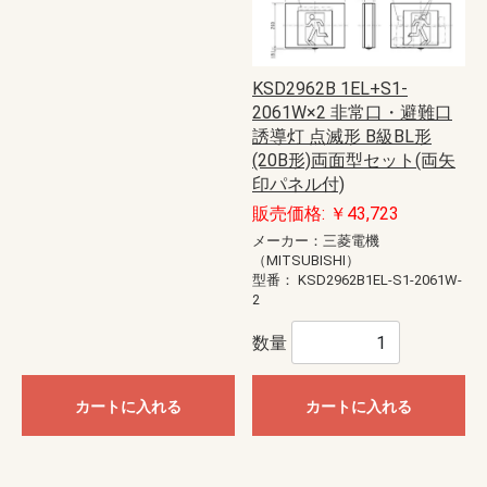
KSD2962B 1EL+S1-
2061W×2 非常口・避難口
誘導灯 点滅形 B級BL形
(20B形)両面型セット(両矢
印パネル付)
販売価格: ￥43,723
メーカー：三菱電機
（MITSUBISHI）
型番：
KSD2962B1EL-S1-2061W-
2
数量
カートに入れる
カートに入れる