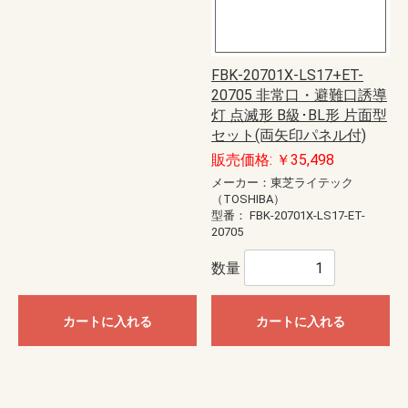
FBK-20701X-LS17+ET-
20705 非常口・避難口誘導
灯 点滅形 B級･BL形 片面型
セット(両矢印パネル付)
販売価格: ￥35,498
メーカー：東芝ライテック
（TOSHIBA）
型番：
FBK-20701X-LS17-ET-
20705
数量
カートに入れる
カートに入れる