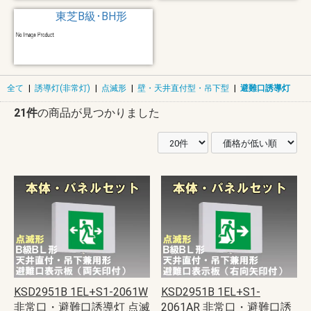
東芝B級･BH形
全て
|
誘導灯(非常灯)
|
点滅形
|
壁・天井直付型・吊下型
|
避難口誘導灯
21件
の商品が見つかりました
KSD2951B 1EL+S1-2061W
KSD2951B 1EL+S1-
非常口・避難口誘導灯 点滅
2061AR 非常口・避難口誘