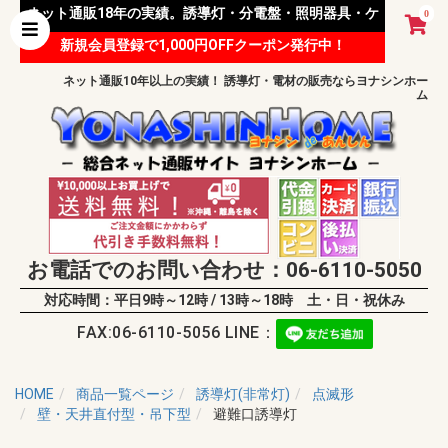
ネット通販18年の実績。誘導灯・分電盤・照明器具・ケ
0
新規会員登録で1,000円OFFクーポン発行中！
ーブル等 様々な資材を取り扱っています。
ネット通販10年以上の実績！ 誘導灯・電材の販売ならヨナシンホー
ム
お電話でのお問い合わせ：06-6110-5050
対応時間：平日9時～12時 / 13時～18時 土・日・祝休み
FAX:06-6110-5056 LINE：
HOME
商品一覧ページ
誘導灯(非常灯)
点滅形
壁・天井直付型・吊下型
避難口誘導灯