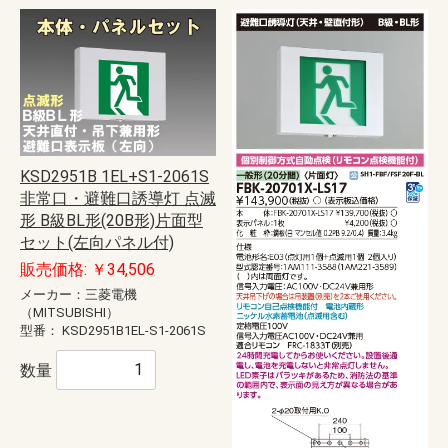
KSD2951B 1EL+S1-2061S
非常口・避難口誘導灯 点滅
形 B級BL形(20B形)片面型
セット(左向パネル付)
販売価格: ￥34,506
メーカー：三菱電機
（MITSUBISHI）
型番：
KSD2951B1EL-S1-2061S
数量