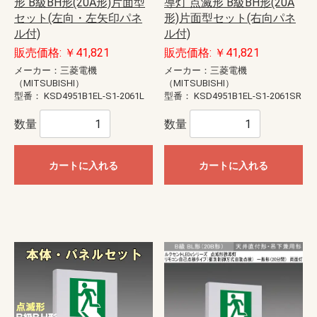
形 B級BH形(20A形)片面型
導灯 点滅形 B級BH形(20A
セット(左向・左矢印パネ
形)片面型セット(右向パネ
ル付)
ル付)
販売価格: ￥41,821
販売価格: ￥41,821
メーカー：三菱電機
メーカー：三菱電機
（MITSUBISHI）
（MITSUBISHI）
型番：
KSD4951B1EL-S1-2061L
型番：
KSD4951B1EL-S1-2061SR
数量
数量
カートに入れる
カートに入れる