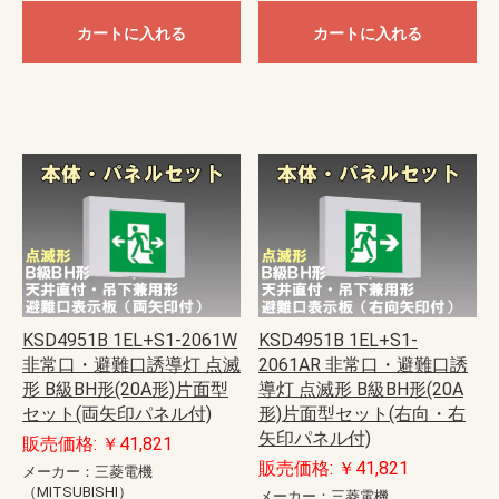
カートに入れる
カートに入れる
KSD4951B 1EL+S1-2061W
KSD4951B 1EL+S1-
非常口・避難口誘導灯 点滅
2061AR 非常口・避難口誘
形 B級BH形(20A形)片面型
導灯 点滅形 B級BH形(20A
セット(両矢印パネル付)
形)片面型セット(右向・右
矢印パネル付)
販売価格: ￥41,821
販売価格: ￥41,821
メーカー：三菱電機
（MITSUBISHI）
メーカー：三菱電機