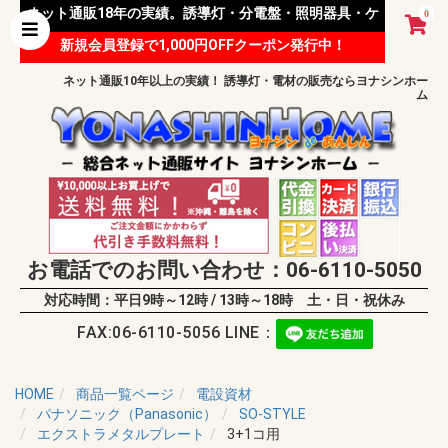
ネット通販18年の実績。誘導灯・分電盤・照明器具・ケ
0
新規会員登録で1,000円OFFクーポン発行中！
ーブル等 様々な資材を取り扱っています。
ネット通販10年以上の実績！ 誘導灯・電材の販売ならヨナシンホー
ム
お電話でのお問い合わせ：06-6110-5050
対応時間：平日9時～12時 / 13時～18時 土・日・祝休み
FAX:06-6110-5056 LINE：
HOME
商品一覧ページ
電設資材
パナソニック（Panasonic）
SO-STYLE
エクストラメタルプレート
3+1コ用