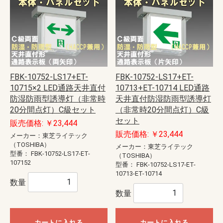
FBK-10752-LS17+ET-
FBK-10752-LS17+ET-
10715×2 LED通路天井直付
10713+ET-10714 LED通路
防湿防雨型誘導灯（非常時
天井直付防湿防雨型誘導灯
20分間点灯）C級セット
（非常時20分間点灯）C級
セット
販売価格: ￥23,444
販売価格: ￥23,444
メーカー：東芝ライテック
（TOSHIBA）
メーカー：東芝ライテック
型番：
FBK-10752-LS17-ET-
（TOSHIBA）
107152
型番：
FBK-10752-LS17-ET-
10713-ET-10714
数量
数量
カートに入れる
カートに入れる