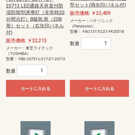
型セット(両矢印パネル付)
20713 LED通路天井直付防
湿防雨型誘導灯（非常時20
販売価格: ￥22,409
分間点灯）B級BL形（20B
メーカー：パナソニック
形）セット（右矢印パネル
（Panasonic）
型番：
FW21317CLE1-FK20318
付)
販売価格: ￥22,213
数量
メーカー：東芝ライテック
（TOSHIBA）
型番：
FBK-20751-LS17-ET-20713
数量
カートに入れる
カートに入れる