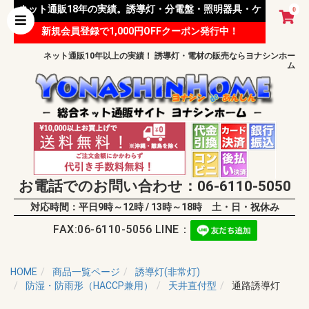
ネット通販18年の実績。誘導灯・分電盤・照明器具・ケ
0
新規会員登録で1,000円OFFクーポン発行中！
ーブル等 様々な資材を取り扱っています。
ネット通販10年以上の実績！ 誘導灯・電材の販売ならヨナシンホー
ム
お電話でのお問い合わせ：06-6110-5050
対応時間：平日9時～12時 / 13時～18時 土・日・祝休み
FAX:06-6110-5056 LINE：
HOME
商品一覧ページ
誘導灯(非常灯)
防湿・防雨形（HACCP兼用）
天井直付型
通路誘導灯