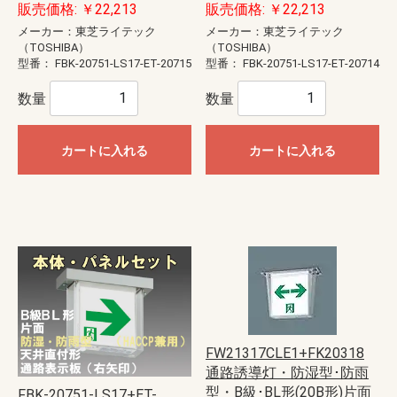
販売価格: ￥22,213
販売価格: ￥22,213
メーカー：東芝ライテック
メーカー：東芝ライテック
（TOSHIBA）
（TOSHIBA）
型番：
FBK-20751-LS17-ET-20715
型番：
FBK-20751-LS17-ET-20714
数量
数量
カートに入れる
カートに入れる
FW21317CLE1+FK20318
通路誘導灯・防湿型･防雨
型・B級･BL形(20B形)片面
FBK-20751-LS17+ET-