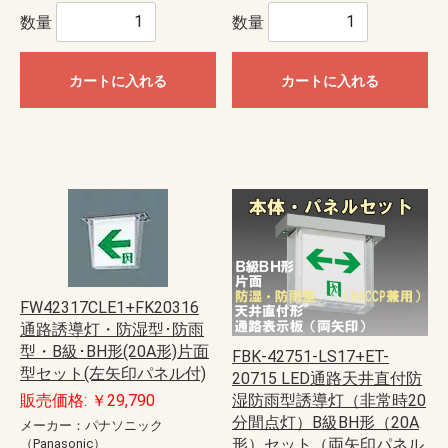
数量
数量
カートに入れる
カートに入れる
FW42317CLE1+FK20316
通路誘導灯・防湿型･防雨
型・B級･BH形(20A形)片面
FBK-42751-LS17+ET-
型セット(左矢印パネル付)
20715 LED通路天井直付防
販売価格: ￥29,790
湿防雨型誘導灯（非常時20
分間点灯）B級BH形（20A
メーカー：パナソニック
形）セット（両矢印パネル
（Panasonic）