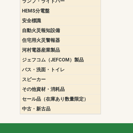
ランプ・ライトバー
パナソニック(P
東芝ライテ
ENDO（遠
三菱電機
HEMS分電盤
マルチ通信
安全標識
誘導標識
自動火災報知設備
パナソニック（
ホーチキ（HO
能美防災（N
ニッタン（NI
住宅用火災警報器
けむり当番
ねつ当番
ガス当番
河村電器産業製品
キャビネッ
動力分電盤
ジェフコム（JEFCOM）製品
LANツール
LEDイルミ
アンカー・
エアコン部
ケーブル保
ケーブル索
リール
作業工具
作業用照明
切削工具
収納機器・
検電器・計
腰回り品・
通線工具
電設化成品
高所作業ポ
パーツ＆ツ
バス・洗面・トイレ
便座
スピーカー
天井スピー
壁掛型スピ
ホーンスピ
コラムスピ
コンパクト
モニタース
インテリア
スピーカー
防滴型スピ
ホール用ス
マルチユー
その他資材・消耗品
ビニールテープ
自己融着テ
養生テープ
丸エフ
ネオシール
セール品（在庫あり数量限定）
照明器具
換気スイッ
ランプ・電
その他資材
中古・新古品
配線器具
照明器具