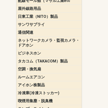
配線モール類（マサル工業etc
壁面用配線
光ファイバ
その他壁面
メタルモー
メタルエフ
ダクトモー
床面用配線
モール備品
エフ）
ー・Gモール
屋外線路用品
PE支線ガー
ケーブル標
オプトケー
ザ・鳥獣害
自在バンド
電柱標識板
キラベルト
4mm電線防
SZスリーブ
スパイラル
支線ガード
保護カバー
日東工業（NITO）製品
カバースイ
キャビネッ
小型動力分
システムラ
端子台
盤用パーツ
プラボック
ブレーカ
サンワサプライ
ペリフェラ
タップ・UP
ケーブル
インク・用
アクセサリ
LAN
DOS／Vパ
通信関連
保安器
プロテクタ
ローゼット
工具・試験
端子取付金
端子板
端末装置
配線用金具
モジュラー
LAN圧着工
ルータ
エッジスイ
ネットワークカメラ・監視カメラ・
NSK（日本
パナソニック(P
ドアホン
ビジネスホン
日立（HITAC
ナカヨ
NEC
OKI
ヘッドセッ
ヤコブイェ
タカコム（TAKACOM）製品
通話録音
留守番電話
音声応答転
緊急情報伝
日課放送
空調・換気扇
標準換気扇
ダクト換気
有圧換気扇
インダクト
パイプファ
シロッコフ
斜流ダクト
エアカーテ
システム部
ルームエアコン
三菱電機(MIT
ダイキン(DAI
アイホン株製品
テレビドア
ドアホン親
ドアホン子
冷凍庫(冷凍ストッカー)
喫煙用集塵・脱臭機
スモークダ