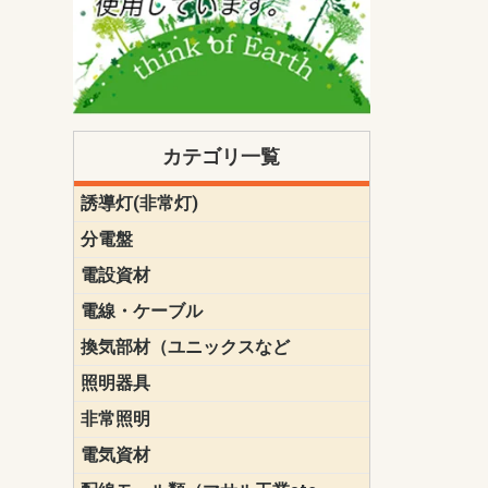
カテゴリ一覧
誘導灯(非常灯)
一般型
一般型(みる
一般型長時間
一般型長時間
点滅形
誘導音付点
防湿・防雨
防湿・防雨
防湿・防雨形
クリーンル
床埋込型
防爆型
客席誘導灯
誘導灯リニ
誘導灯ガー
交換電池（
誘導灯交換
本体単体
パネル単体
リモコン
ク機能付)パ
けバッテリー
用）
クス
分電盤
標準分電盤
電化対応
創エネ対応
あんしん機
分電盤補修
分電盤用ブ
プラスばん
フリーボッ
リニューア
WHMボック
WHM取付ボ
露出化粧枠
半埋込化粧
住宅分電盤
テンパール
電設資材
パナソニック（
神保電器配
東芝配線器
未来工業製
三菱電機
明工社製品
テンパール
電線・ケーブル
切断対応
定尺
換気部材（ユニックスなど
温度ヒュー
フィルター
防虫網
樹脂製グリ
スリーブキ
レジスター
ALCスリーブ-
ACEジョイ
ACEスリー
ACE止水板
厚型 グリル
薄型 グリル
中型 グリル
外風対策 角
外風対策 角
外風対策（
外風対策 丸
外風対策 丸
軒天井用 グ
床下通気用 
給気電動シ
パイプフー
ウェザーカ
防音フード
差圧式吸気
防火ダンパ
風量調整ダ
逆風止ダン
サイレンサ
止水板
UKDF風向
消音・フレ
耐火パテ
照明器具
遠藤照明（E
オーデリック（
コイズミ照
大光電機（DA
東芝ライテ
パナソニック（
三菱電機
クラコ
非常照明
ODELIC非常
三菱非常灯
東芝LED非
パナソニック
電気資材
端子台
碍子
圧着端子・
差込みコネ
リレー
インシュロ
日動電工製
ねじなし電
ねじ付き電
厚鋼電線管Z
ボックス・
樹脂製ボッ
CD管・PF
金物類
雑材
エフレック