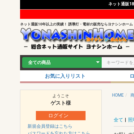
ネット通販1
ネット通販10年以上の実績！ 誘導灯・電材の販売ならヨナシンホーム
お気に入りリスト
HOME
ようこそ
ゲスト
様
ログイン
全て
|
照
新規会員登録はこちら
パスワードを忘れた方はこちら