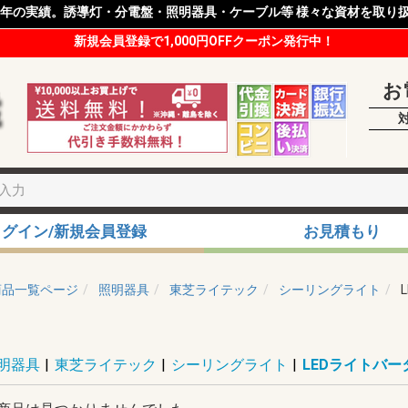
8年の実績。誘導灯・分電盤・照明器具・ケーブル等 様々な資材を取り
新規会員登録で1,000円OFFクーポン発行中！
お
ログイン/新規会員登録
お見積もり
商品一覧ページ
照明器具
東芝ライテック
シーリングライト
明器具
|
東芝ライテック
|
シーリングライト
|
LEDライトバー