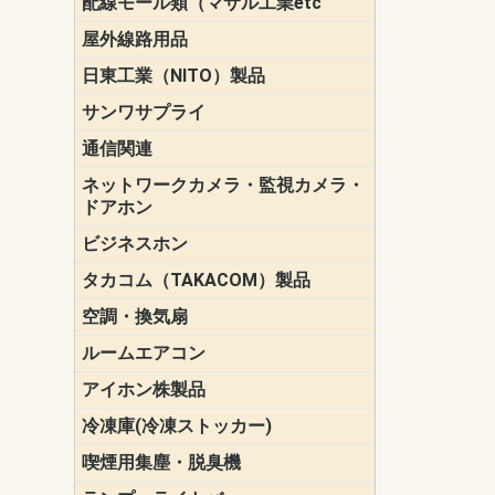
配線モール類（マサル工業etc
壁面用配線
光ファイバ
その他壁面
メタルモー
メタルエフ
ダクトモー
床面用配線
モール備品
エフ）
ー・Gモール
屋外線路用品
PE支線ガー
ケーブル標
オプトケー
ザ・鳥獣害
自在バンド
電柱標識板
キラベルト
4mm電線防
SZスリーブ
スパイラル
支線ガード
保護カバー
日東工業（NITO）製品
カバースイ
キャビネッ
小型動力分
システムラ
端子台
盤用パーツ
プラボック
ブレーカ
サンワサプライ
ペリフェラ
タップ・UP
ケーブル
インク・用
アクセサリ
LAN
DOS／Vパ
通信関連
保安器
プロテクタ
ローゼット
工具・試験
端子取付金
端子板
端末装置
配線用金具
モジュラー
LAN圧着工
ルータ
エッジスイ
ネットワークカメラ・監視カメラ・
NSK（日本
パナソニック(P
ドアホン
ビジネスホン
日立（HITAC
ナカヨ
NEC
OKI
ヘッドセッ
ヤコブイェ
タカコム（TAKACOM）製品
通話録音
留守番電話
音声応答転
緊急情報伝
日課放送
空調・換気扇
標準換気扇
ダクト換気
有圧換気扇
インダクト
パイプファ
シロッコフ
斜流ダクト
エアカーテ
システム部
ルームエアコン
三菱電機(MIT
ダイキン(DAI
アイホン株製品
テレビドア
ドアホン親
ドアホン子
冷凍庫(冷凍ストッカー)
喫煙用集塵・脱臭機
スモークダ