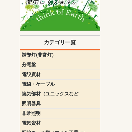
カテゴリ一覧
誘導灯(非常灯)
一般型
一般型(みる
一般型長時間
一般型長時間
点滅形
誘導音付点
防湿・防雨
防湿・防雨
防湿・防雨形
クリーンル
床埋込型
防爆型
客席誘導灯
誘導灯リニ
誘導灯ガー
交換電池（
誘導灯交換
本体単体
パネル単体
リモコン
ク機能付)パ
けバッテリー
用）
クス
分電盤
標準分電盤
電化対応
創エネ対応
あんしん機
分電盤補修
分電盤用ブ
プラスばん
フリーボッ
リニューア
WHMボック
WHM取付ボ
露出化粧枠
半埋込化粧
住宅分電盤
テンパール
電設資材
パナソニック（
神保電器配
東芝配線器
未来工業製
三菱電機
明工社製品
テンパール
電線・ケーブル
切断対応
定尺
換気部材（ユニックスなど
温度ヒュー
フィルター
防虫網
樹脂製グリ
スリーブキ
レジスター
ALCスリーブ-
ACEジョイ
ACEスリー
ACE止水板
厚型 グリル
薄型 グリル
中型 グリル
外風対策 角
外風対策 角
外風対策（
外風対策 丸
外風対策 丸
軒天井用 グ
床下通気用 
給気電動シ
パイプフー
ウェザーカ
防音フード
差圧式吸気
防火ダンパ
風量調整ダ
逆風止ダン
サイレンサ
止水板
UKDF風向
消音・フレ
耐火パテ
照明器具
遠藤照明（E
オーデリック（
コイズミ照
大光電機（DA
東芝ライテ
パナソニック（
三菱電機
クラコ
非常照明
ODELIC非常
三菱非常灯
東芝LED非
パナソニック
電気資材
端子台
碍子
圧着端子・
差込みコネ
リレー
インシュロ
日動電工製
ねじなし電
ねじ付き電
厚鋼電線管Z
ボックス・
樹脂製ボッ
CD管・PF
金物類
雑材
エフレック