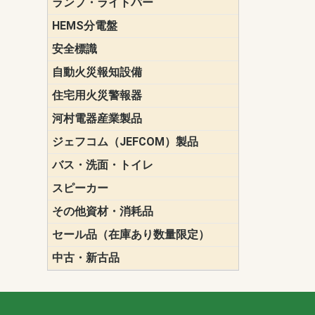
ランプ・ライトバー
パナソニック(P
東芝ライテ
ENDO（遠
三菱電機
HEMS分電盤
マルチ通信
安全標識
誘導標識
自動火災報知設備
パナソニック（
ホーチキ（HO
能美防災（N
ニッタン（NI
住宅用火災警報器
けむり当番
ねつ当番
ガス当番
河村電器産業製品
キャビネッ
動力分電盤
ジェフコム（JEFCOM）製品
LANツール
LEDイルミ
アンカー・
エアコン部
ケーブル保
ケーブル索
リール
作業工具
作業用照明
切削工具
収納機器・
検電器・計
腰回り品・
通線工具
電設化成品
高所作業ポ
パーツ＆ツ
バス・洗面・トイレ
便座
スピーカー
天井スピー
壁掛型スピ
ホーンスピ
コラムスピ
コンパクト
モニタース
インテリア
スピーカー
防滴型スピ
ホール用ス
マルチユー
その他資材・消耗品
ビニールテープ
自己融着テ
養生テープ
丸エフ
ネオシール
セール品（在庫あり数量限定）
照明器具
換気スイッ
ランプ・電
その他資材
中古・新古品
配線器具
照明器具