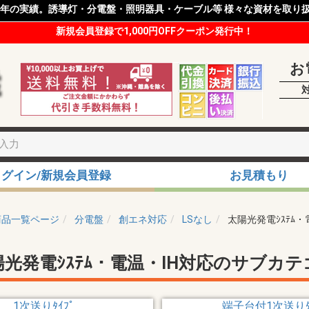
8年の実績。誘導灯・分電盤・照明器具・ケーブル等 様々な資材を取り
新規会員登録で1,000円OFFクーポン発行中！
お
ログイン/新規会員登録
お見積もり
商品一覧ページ
分電盤
創エネ対応
LSなし
太陽光発電ｼｽﾃﾑ・
陽光発電ｼｽﾃﾑ・電温・IH対応のサブカテ
1次送りﾀｲﾌﾟ
端子台付1次送りﾀ