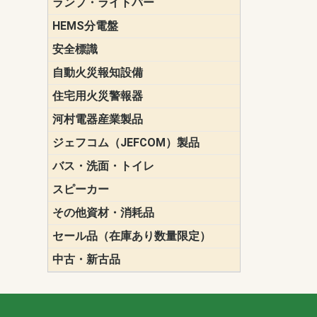
ランプ・ライトバー
パナソニック(P
東芝ライテ
ENDO（遠
三菱電機
HEMS分電盤
マルチ通信
安全標識
誘導標識
自動火災報知設備
パナソニック（
ホーチキ（HO
能美防災（N
ニッタン（NI
住宅用火災警報器
けむり当番
ねつ当番
ガス当番
河村電器産業製品
キャビネッ
動力分電盤
ジェフコム（JEFCOM）製品
LANツール
LEDイルミ
アンカー・
エアコン部
ケーブル保
ケーブル索
リール
作業工具
作業用照明
切削工具
収納機器・
検電器・計
腰回り品・
通線工具
電設化成品
高所作業ポ
パーツ＆ツ
バス・洗面・トイレ
便座
スピーカー
天井スピー
壁掛型スピ
ホーンスピ
コラムスピ
コンパクト
モニタース
インテリア
スピーカー
防滴型スピ
ホール用ス
マルチユー
その他資材・消耗品
ビニールテープ
自己融着テ
養生テープ
丸エフ
ネオシール
セール品（在庫あり数量限定）
照明器具
換気スイッ
ランプ・電
その他資材
中古・新古品
配線器具
照明器具