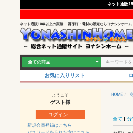
ネット通販1
ネット通販10年以上の実績！ 誘導灯・電材の販売ならヨナシンホーム
お気に入りリスト
HOME
ようこそ
ゲスト
様
ログイン
全て
|
分
新規会員登録はこちら
パスワードを忘れた方はこちら