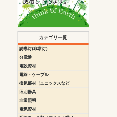
カテゴリ一覧
誘導灯(非常灯)
一般型
一般型(みる
一般型長時間
一般型長時間
点滅形
誘導音付点
防湿・防雨
防湿・防雨
防湿・防雨形
クリーンル
床埋込型
防爆型
客席誘導灯
誘導灯リニ
誘導灯ガー
交換電池（
誘導灯交換
本体単体
パネル単体
リモコン
ク機能付)パ
けバッテリー
用）
クス
分電盤
標準分電盤
電化対応
創エネ対応
あんしん機
分電盤補修
分電盤用ブ
プラスばん
フリーボッ
リニューア
WHMボック
WHM取付ボ
露出化粧枠
半埋込化粧
住宅分電盤
テンパール
電設資材
パナソニック（
神保電器配
東芝配線器
未来工業製
三菱電機
明工社製品
テンパール
電線・ケーブル
切断対応
定尺
換気部材（ユニックスなど
温度ヒュー
フィルター
防虫網
樹脂製グリ
スリーブキ
レジスター
ALCスリーブ-
ACEジョイ
ACEスリー
ACE止水板
厚型 グリル
薄型 グリル
中型 グリル
外風対策 角
外風対策 角
外風対策（
外風対策 丸
外風対策 丸
軒天井用 グ
床下通気用 
給気電動シ
パイプフー
ウェザーカ
防音フード
差圧式吸気
防火ダンパ
風量調整ダ
逆風止ダン
サイレンサ
止水板
UKDF風向
消音・フレ
耐火パテ
照明器具
遠藤照明（E
オーデリック（
コイズミ照
大光電機（DA
東芝ライテ
パナソニック（
三菱電機
クラコ
非常照明
ODELIC非常
三菱非常灯
東芝LED非
パナソニック
電気資材
端子台
碍子
圧着端子・
差込みコネ
リレー
インシュロ
日動電工製
ねじなし電
ねじ付き電
厚鋼電線管Z
ボックス・
樹脂製ボッ
CD管・PF
金物類
雑材
エフレック