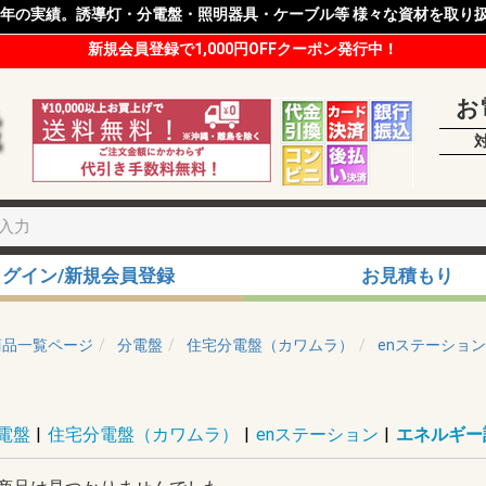
8年の実績。誘導灯・分電盤・照明器具・ケーブル等 様々な資材を取り
新規会員登録で1,000円OFFクーポン発行中！
お
ログイン/新規会員登録
お見積もり
商品一覧ページ
分電盤
住宅分電盤（カワムラ）
enステーション
電盤
|
住宅分電盤（カワムラ）
|
enステーション
|
エネルギー