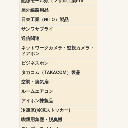
配線モール類（マサル工業etc
壁面用配線
光ファイバ
その他壁面
メタルモー
メタルエフ
ダクトモー
床面用配線
モール備品
エフ）
ー・Gモール
屋外線路用品
PE支線ガー
ケーブル標
オプトケー
ザ・鳥獣害
自在バンド
電柱標識板
キラベルト
4mm電線防
SZスリーブ
スパイラル
支線ガード
保護カバー
日東工業（NITO）製品
カバースイ
キャビネッ
小型動力分
システムラ
端子台
盤用パーツ
プラボック
ブレーカ
サンワサプライ
ペリフェラ
タップ・UP
ケーブル
インク・用
アクセサリ
LAN
DOS／Vパ
通信関連
保安器
プロテクタ
ローゼット
工具・試験
端子取付金
端子板
端末装置
配線用金具
モジュラー
LAN圧着工
ルータ
エッジスイ
ネットワークカメラ・監視カメラ・
NSK（日本
パナソニック(P
ドアホン
ビジネスホン
日立（HITAC
ナカヨ
NEC
OKI
ヘッドセッ
ヤコブイェ
タカコム（TAKACOM）製品
通話録音
留守番電話
音声応答転
緊急情報伝
日課放送
空調・換気扇
標準換気扇
ダクト換気
有圧換気扇
インダクト
パイプファ
シロッコフ
斜流ダクト
エアカーテ
システム部
ルームエアコン
三菱電機(MIT
ダイキン(DAI
アイホン株製品
テレビドア
ドアホン親
ドアホン子
冷凍庫(冷凍ストッカー)
喫煙用集塵・脱臭機
スモークダ