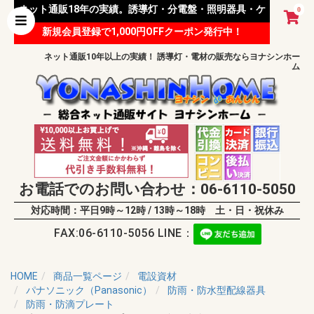
ネット通販18年の実績。誘導灯・分電盤・照明器具・ケ
0
新規会員登録で1,000円OFFクーポン発行中！
ーブル等 様々な資材を取り扱っています。
ネット通販10年以上の実績！ 誘導灯・電材の販売ならヨナシンホー
ム
お電話でのお問い合わせ：06-6110-5050
対応時間：平日9時～12時 / 13時～18時 土・日・祝休み
FAX:06-6110-5056 LINE：
HOME
商品一覧ページ
電設資材
パナソニック（Panasonic）
防雨・防水型配線器具
防雨・防滴プレート