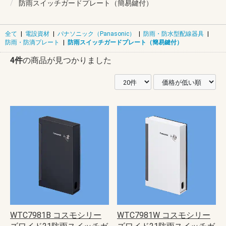
防雨スイッチガードプレート（簡易鍵付）
全て
|
電設資材
|
パナソニック（Panasonic）
|
防雨・防水型配線器具
|
防雨・防滴プレート
|
防雨スイッチガードプレート（簡易鍵付）
4件
の商品が見つかりました
WTC7981B コスモシリー
WTC7981W コスモシリー