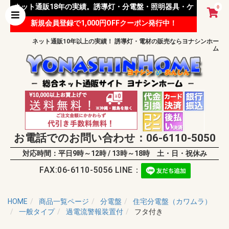
ネット通販18年の実績。誘導灯・分電盤・照明器具・ケ
0
新規会員登録で1,000円OFFクーポン発行中！
ーブル等 様々な資材を取り扱っています。
ネット通販10年以上の実績！ 誘導灯・電材の販売ならヨナシンホー
ム
お電話でのお問い合わせ：06-6110-5050
対応時間：平日9時～12時 / 13時～18時 土・日・祝休み
FAX:06-6110-5056 LINE：
HOME
商品一覧ページ
分電盤
住宅分電盤（カワムラ）
一般タイプ
過電流警報装置付
フタ付き