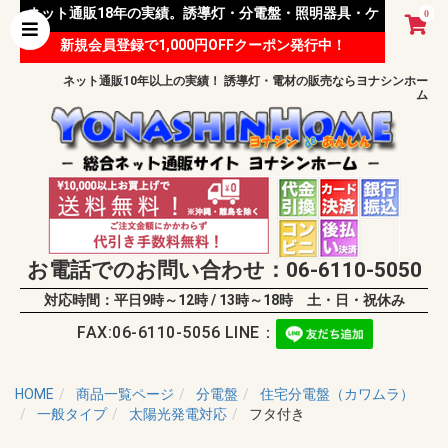
ネット通販18年の実績。誘導灯・分電盤・照明器具・ケ
0
新規会員登録で1,000円OFFクーポン発行中！
ーブル等 様々な資材を取り扱っています。
ネット通販10年以上の実績！ 誘導灯・電材の販売ならヨナシンホー
ム
お電話でのお問い合わせ：06-6110-5050
対応時間：平日9時～12時 / 13時～18時 土・日・祝休み
FAX:06-6110-5056 LINE：
HOME
商品一覧ページ
分電盤
住宅分電盤（カワムラ）
一般タイプ
太陽光発電対応
フタ付き