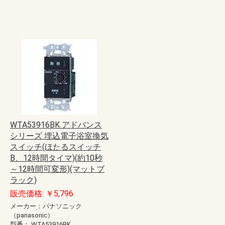
WTA53916BK アドバンス
シリーズ 埋込電子浴室換気
スイッチ(ほたるスイッチ
B、12時間タイマ)(約10秒
～12時間可変形)(マットブ
ラック)
販売価格: ￥5,796
メーカー：パナソニック
（panasonic）
型番：
WTA53916BK