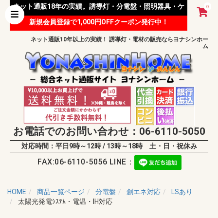
ネット通販18年の実績。誘導灯・分電盤・照明器具・ケ
0
新規会員登録で1,000円OFFクーポン発行中！
ーブル等 様々な資材を取り扱っています。
ネット通販10年以上の実績！ 誘導灯・電材の販売ならヨナシンホー
ム
お電話でのお問い合わせ：06-6110-5050
対応時間：平日9時～12時 / 13時～18時 土・日・祝休み
FAX:06-6110-5056 LINE：
HOME
商品一覧ページ
分電盤
創エネ対応
LSあり
太陽光発電ｼｽﾃﾑ・電温・IH対応