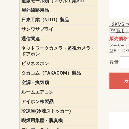
配線モール類（マサル工業etc
壁面用配線
光ファイバ
その他壁面
メタルモー
メタルエフ
ダクトモー
床面用配線
モール備品
エフ）
ー・Gモール
屋外線路用品
PE支線ガー
ケーブル標
オプトケー
ザ・鳥獣害
自在バンド
電柱標識板
キラベルト
4mm電線防
SZスリーブ
スパイラル
支線ガード
保護カバー
日東工業（NITO）製品
カバースイ
キャビネッ
小型動力分
システムラ
端子台
盤用パーツ
プラボック
ブレーカ
12KMS
サンワサプライ
ペリフェラ
タップ・UP
ケーブル
インク・用
アクセサリ
LAN
DOS／Vパ
(壁面用・
販売価格: 
通信関連
保安器
プロテクタ
ローゼット
工具・試験
端子取付金
端子板
端末装置
配線用金具
モジュラー
LAN圧着工
ルータ
エッジスイ
メーカー：
ネットワークカメラ・監視カメラ・
NSK（日本
パナソニック(P
型番：
12K
ドアホン
数量
ビジネスホン
日立（HITAC
ナカヨ
NEC
OKI
ヘッドセッ
ヤコブイェ
タカコム（TAKACOM）製品
通話録音
留守番電話
音声応答転
緊急情報伝
日課放送
カ
空調・換気扇
標準換気扇
ダクト換気
有圧換気扇
インダクト
パイプファ
シロッコフ
斜流ダクト
エアカーテ
システム部
ルームエアコン
三菱電機(MIT
ダイキン(DAI
アイホン株製品
テレビドア
ドアホン親
ドアホン子
冷凍庫(冷凍ストッカー)
喫煙用集塵・脱臭機
スモークダ