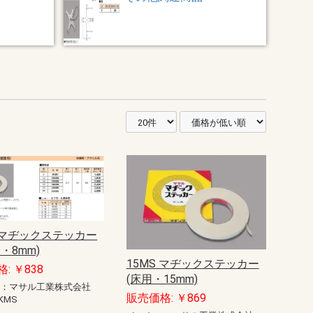
S マヂックステッカー
・8mm)
15MS マヂックステッカー
: ￥838
(床用・15mm)
ー：マサル工業株式会社
販売価格: ￥869
KMS