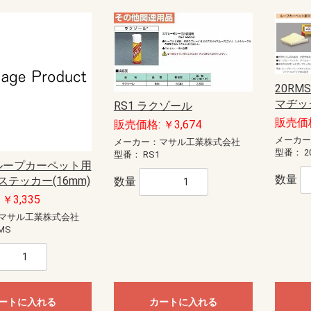
20R
マヂッ
RS1 ラクゾール
販売価格
販売価格: ￥3,674
メーカ
メーカー：マサル工業株式会社
型番：
2
型番：
RS1
 ループカーペット用
数量
テッカー(16mm)
数量
￥3,335
マサル工業株式会社
MS
ートに入れる
カートに入れる