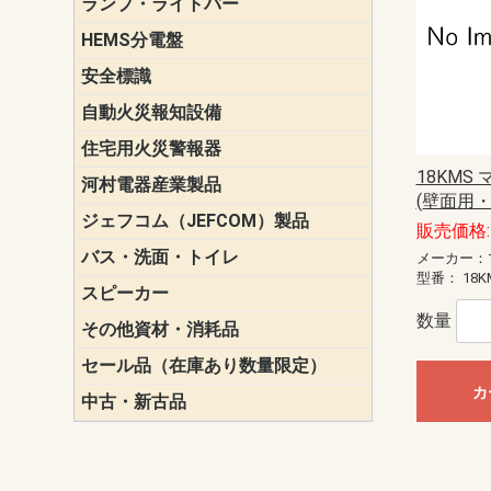
ランプ・ライトバー
パナソニック(P
東芝ライテ
ENDO（遠
三菱電機
HEMS分電盤
マルチ通信
安全標識
誘導標識
自動火災報知設備
パナソニック（
ホーチキ（HO
能美防災（N
ニッタン（NI
住宅用火災警報器
けむり当番
ねつ当番
ガス当番
18KMS
河村電器産業製品
キャビネッ
動力分電盤
(壁面用・
ジェフコム（JEFCOM）製品
LANツール
LEDイルミ
アンカー・
エアコン部
ケーブル保
ケーブル索
リール
作業工具
作業用照明
切削工具
収納機器・
検電器・計
腰回り品・
通線工具
電設化成品
高所作業ポ
パーツ＆ツ
販売価格: 
バス・洗面・トイレ
便座
メーカー：
型番：
18K
スピーカー
天井スピー
壁掛型スピ
ホーンスピ
コラムスピ
コンパクト
モニタース
インテリア
スピーカー
防滴型スピ
ホール用ス
マルチユー
数量
その他資材・消耗品
ビニールテープ
自己融着テ
養生テープ
丸エフ
ネオシール
セール品（在庫あり数量限定）
照明器具
換気スイッ
ランプ・電
その他資材
カ
中古・新古品
配線器具
照明器具