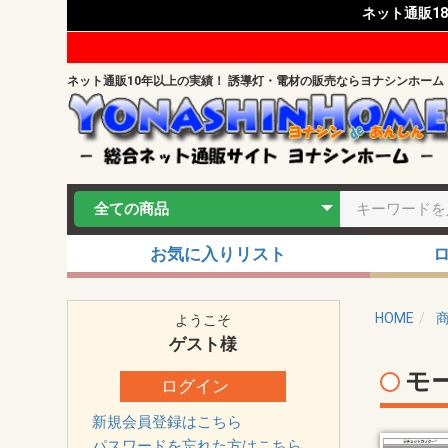
ネット通販1
ネット通販10年以上の実績！ 誘導灯・電材の販売ならヨナシンホーム
お気に入りリスト
HOME
ようこそ
ゲスト
様
モ
ログイン
新規会員登録はこちら
パスワードを忘れた方はこちら