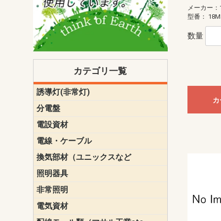
メーカー：
型番：
18M
数量
カテゴリ一覧
誘導灯(非常灯)
一般型
一般型(みる
一般型長時間
一般型長時間
点滅形
誘導音付点
防湿・防雨
防湿・防雨
防湿・防雨形
クリーンル
床埋込型
防爆型
客席誘導灯
誘導灯リニ
誘導灯ガー
交換電池（
誘導灯交換
本体単体
パネル単体
リモコン
カ
ク機能付)パ
けバッテリー
用）
クス
分電盤
標準分電盤
電化対応
創エネ対応
あんしん機
分電盤補修
分電盤用ブ
プラスばん
フリーボッ
リニューア
WHMボック
WHM取付ボ
露出化粧枠
半埋込化粧
住宅分電盤
テンパール
電設資材
パナソニック（
神保電器配
東芝配線器
未来工業製
三菱電機
明工社製品
テンパール
電線・ケーブル
切断対応
定尺
換気部材（ユニックスなど
温度ヒュー
フィルター
防虫網
樹脂製グリ
スリーブキ
レジスター
ALCスリーブ-
ACEジョイ
ACEスリー
ACE止水板
厚型 グリル
薄型 グリル
中型 グリル
外風対策 角
外風対策 角
外風対策（
外風対策 丸
外風対策 丸
軒天井用 グ
床下通気用 
給気電動シ
パイプフー
ウェザーカ
防音フード
差圧式吸気
防火ダンパ
風量調整ダ
逆風止ダン
サイレンサ
止水板
UKDF風向
消音・フレ
耐火パテ
照明器具
遠藤照明（E
オーデリック（
コイズミ照
大光電機（DA
東芝ライテ
パナソニック（
三菱電機
クラコ
非常照明
ODELIC非常
三菱非常灯
東芝LED非
パナソニック
電気資材
端子台
碍子
圧着端子・
差込みコネ
リレー
インシュロ
日動電工製
ねじなし電
ねじ付き電
厚鋼電線管Z
ボックス・
樹脂製ボッ
CD管・PF
金物類
雑材
エフレック