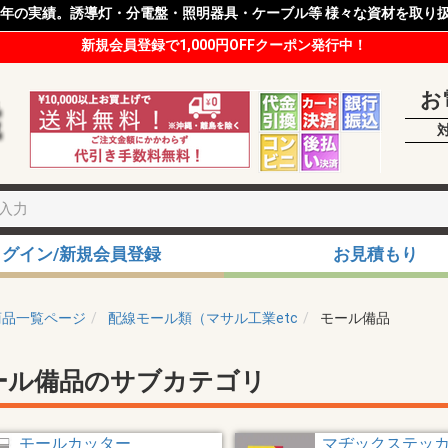
8年の実績。誘導灯・分電盤・照明器具・ケーブル等 様々な資材を取り
新規会員登録で1,000円OFFクーポン発行中！
お
ログイン/新規会員登録
お見積もり
商品一覧ページ
配線モール類（マサル工業etc
モール備品
ール備品のサブカテゴリ
モールカッター
マヂックステッ