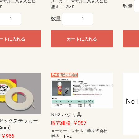
マサル工業株式会社
メーカー：マサル工業株式会社
数量
S
型番：
12MS
数量
ートに入れる
カートに入れる
NH2 ハクリ具
マヂックステッカー
販売価格: ￥987
mm)
メーカー：マサル工業株式会社
￥966
型番：
NH2