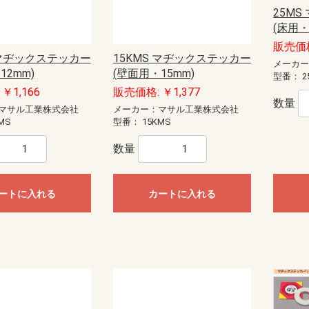
モール（エフ・ニュー
ー配線用モール
配線用モール（ケーサ
ル
モール
ル
モール（ガードマン）
ニュー・エフモール
エフモール
オプトモール
テープ付オプトモール
イリズミ
デズミ
マガリ
貫通カバー
ファイバーホルダー
タチアゲ
フレキジョイント
引込カバー
ケーサー
Gモール
テープ付スリットモール
メタルモール
ジョイントカップリング
ブッシング
フラットエルボ
インターナルエルボ
エクスターナルエルボ
ティー
コンビネーションコネクター
コーナーボックス
ジャンクションボックス
ストレートボックスコネクター
フレキジョイント
エンドキャップ
ジョイントカップリング後付け型
フラットエルボ後付け型
インターナルエルボ後付け型
エクスターナルエルボ後付け型
パーテーション
ケーブルパッチン
アースバー
メタルモール用補修塗料
ボックス
ボックスセパレータ
ジョイントキャップ
エンド
フリージョイント
アウトレット
その他等
メタルエフモールテープ付
イリズミ
デズミ
エンド
マガリ
コンビネーション
ジョイントカバー
ブッシング
フレキジョイント
エムケーダクト
屋外用エムケーダクト
エルダクト
ガードマンII R型
ガードマンII R型（セパレートタイ
ガードマンII 平面マガリ
ガードマンII T型ブンキ
ガードマンII GIIフリーレット
ガードマンII ブンキ
ガードマンII タチアゲ
ガードマンII コンセントボックス
ガードマンII エンド
ガードマンII パーテーション
ガードマンII アルミ
ガードマンII アルミ 平面マガリ
ガードマンII アルミ T型ブンキ
ガードマンII フラット
軟質プロテクタ
ガードマンII ラン
モールカッター
マヂックステッカー
その他関連商品
25M
）
プ）
ド
識・防護カバー
ブルカバー
対策トゲつきシート
用保護カバー
護カバー
スリーブ
イエロー
トラ
ジョイントタイプ
オーバーラップタイプ丸型ケーブ
オーバーラップタイプSSケーブル
(床用・
ル用
用
販売価格
ッチ
ト
電盤
ック
ス
【CKS】電線直締用
【CKL】圧着端子用
【CBS】バック式
【DCS】切換
【DBS】バック式切換
ORZ形屋外用キャビネット
ステンレス屋外用キャビネット
盤用キャビネット
主幹：ELB
主幹：CB
ラックオプション
【HP-J】一次送り
【TBE】固定式（経済形）
【TBF-J】ブレーカ用(経済形)
【TBF-W】ブレーカ用(経済形)
【TBJ】分岐（一種耐熱登録品）
【TBN】ニュートラル端子
【TBP】電力用
【TBS】スタッド（一種耐熱登録
【TBT】二段形
【TBZ・TBZ-A】ブレーカ用(直結
【TBZ-E】アース用(直締端子形)
【TK】協約形
オプション
配線用
盤取付用
汎用タイプ
高性能タイプ
仮設ボックス
コントロールボックス（小型FA
情報通信ボックス
プルボックス
エンクローズドブレーカ
サーキットブレーカ
プラグインブレーカ
漏電ブレーカ
 マヂックステッカー
15KMS マヂックステッカー
品）
端子形・リペア端子形)
用）
メーカ
ル
S
紙
ーツ
ドッキング
エクステンダー
BTヘッドセット
ビーコン
USB季節商品
USBグッズ
ゲーム関連
LED
ドッキングステーション
拡声器
NFC
メディアプレーヤー
ラミネータ
BTヘッドセット・アダプタ
スキャナ
カメラ
その他ペリフェラル
プレゼンテーション
コードリーダー
KVM
スピーカー
シュレッダー
NFC・ビーコン
ヘッドホン・マイク
キーボード
マウス
USBハブ
カードリーダー
USBコンバータ他
テンキー
分配器
切替器(KVM以外)
モバイルバッテリー
ACアダプタ
タップ
HDMIケーブル
変換アダプタ
変換アダプタ他
電話ケーブル・アダプタ
IEEE1394ケーブル
SCSIケーブル
USBケーブル
プリンタケーブル
AVケーブル
RS-232Cケーブル
その他ケーブル
モニタケーブル
アダプタ他
用紙
インクジェットラベル
レーザー用紙
レーザーラベル
手作り用紙
インク
その他用紙
インクジェット用紙
マルチラベル
タブレットケース
タッチペン
マウスアクセサリー
車載アクセサリー
リストレスト
フィルター
メモリーケース
バッグ
スマートフォン
インナー・クッション
タブレット
メモリーケース
電子辞書
スタンド
各種カバー
PDA
メディアケース
カメラアクセサリ
データホルダー
保護フィルム
クリーナー
セキュリティ用品
キーボードカバー
耐震グッズ
マウスパッド
ケーブルアクセサリ
LAN機器
光ケーブル他
LANケーブル
LANケーブル用機器
ノートクーラー
DOS/Vパーツ
12mm)
(壁面用・15mm)
型番：
2
￥1,166
販売価格: ￥1,377
ー
器
具
プラグ
具・治具他
ッチ
通信用
電話用
数量
マサル工業株式会社
メーカー：マサル工業株式会社
セキュリティ機器）
anasonic)
レコーダー
IPネットワークカメラ
スイッチ
コンバーター・トランシーバ
ビデオサーバ
オプション品
モニター
ダミーカメラ
防犯シール・防犯看板
屋外センサーカメラ
玄関子機
増設用子機
増設モニター・モニター子機
テレビドアホン
ネットワークドアホン
ホームネットワークシステム
オプション
MS
型番：
15KMS
数量
HI）
ト
ンセン
integralX
Xiシリーズ
IFシリーズ
アスパイアX
送
達
ートに入れる
カートに入れる
扇
ファン
ン
ァン
ファン
ン
材
三菱電機
パナソニック電工
三菱電機
パナソニック電工
業務用有圧換気扇
有圧換気扇システム部材
三菱電機
パナソニック電工
ストレートシロッコファン24時間
ストレートシロッコファン
片吸込形シロッコファン
三菱電機
パナソニック電工
三菱電機
パナソニック電工
産業用送風機システム部材
SUBISHI)
KIN)
6畳用
8畳用
10畳用
12畳用
14畳用
16畳用
18畳用
20畳用
23畳用
26畳用
29畳用
6畳用
8畳用
10畳用
12畳用
14畳用
18畳用
20畳用
23畳用
26畳用
29畳用
ホンセット品
機
機
ッシュ
スモークナビ搭載シリーズ
フラットシリーズ
コンパクトタイプ
交換用フィルター