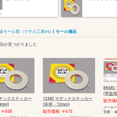
線モール類（マサル工業etc
|
モール備品
品が見つかりました
8KM
(壁面用
マヂックステッカー
12MS マヂックステッカー
販売価格
mm)
(床用・12mm)
メーカ
￥658
販売価格: ￥673
型番：
8