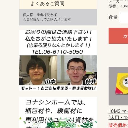
メーカー：
よくあるご質問
型番：
10M
個人様、業者様問わず
数量
会員登録なしでご購入頂けます
カ
18MS 
(床用・18
販売価格: 