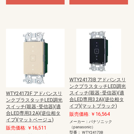
WTY24173B アドバンスリ
ンクプラスタッチLED調光
スイッチ(親器･受信器)(適
WTY24173F アドバンスリ
合LED専用3.2A)(逆位相タ
ンクプラスタッチLED調光
イプ)(マットブラック)
スイッチ(親器･受信器)(適
合LED専用3.2A)(逆位相タ
販売価格: ￥16,564
イプ)(マットベージュ)
メーカー：パナソニック
（panasonic）
販売価格: ￥16,511
型番：
WTY24173B