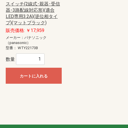
スイッチ(2線式･親器･受信
器･3路配線対応形)(適合
LED専用3.2A)(逆位相タイ
プ)(マットブラック)
販売価格: ￥17,959
メーカー：パナソニック
（panasonic）
型番：
WTY22173B
数量
カートに入れる