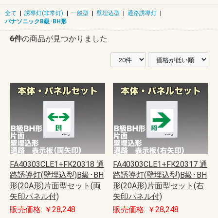
全て
|
誘導灯(非常灯)
|
一般型
|
壁埋込型
|
通路誘導灯
|
パナソニックB級･BH形
6件
の商品が見つかりました
FA40303CLE1+FK20318 通
FA40303CLE1+FK20317 通
路誘導灯(壁埋込型)B級･BH
路誘導灯(壁埋込型)B級･BH
形(20A形)片面型セット(両
形(20A形)片面型セット(右
矢印パネル付)
矢印パネル付)
販売価格: ￥28,248
販売価格: ￥28,248