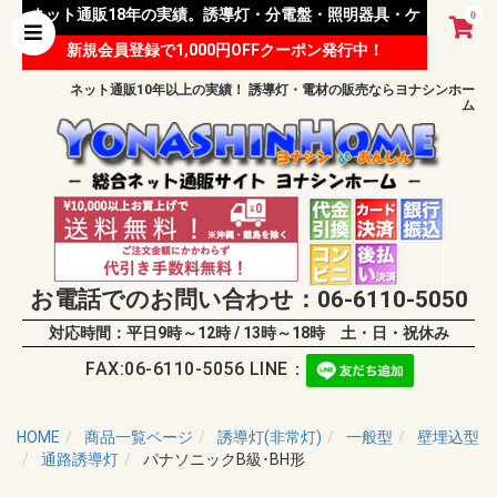
ネット通販18年の実績。誘導灯・分電盤・照明器具・ケ
0
新規会員登録で1,000円OFFクーポン発行中！
ーブル等 様々な資材を取り扱っています。
ネット通販10年以上の実績！ 誘導灯・電材の販売ならヨナシンホー
ム
お電話でのお問い合わせ：06-6110-5050
対応時間：平日9時～12時 / 13時～18時 土・日・祝休み
FAX:06-6110-5056 LINE：
HOME
商品一覧ページ
誘導灯(非常灯)
一般型
壁埋込型
通路誘導灯
パナソニックB級･BH形