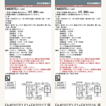
FA40307CLE1+FK20317 通
FA40307CLE1+FK20316 通