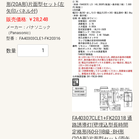
形(20A形)片面型セット(左
矢印パネル付)
販売価格: ￥28,248
メーカー：パナソニック
（Panasonic）
型番：
FA40303CLE1-FK20316
数量
FA40307CLE1+FK20318 通
路誘導灯(壁埋込型長時間
定格形(60分))B級･BH形
(20A形)片面型セット(両矢