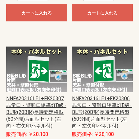
カートに入れる
カートに入れる
NNFA20316LE1+FK20307
NNFA20316LE1+FK20306
非常口・避難口誘導灯B級･
非常口・避難口誘導灯B級･
BL形(20B形)長時間定格型
BL形(20B形)長時間定格型
(60分間)片面型セット(右
(60分間)片面型セット(左
向・右矢印パネル付)
向・左矢印パネル付)
販売価格: ￥28,108
販売価格: ￥28,108