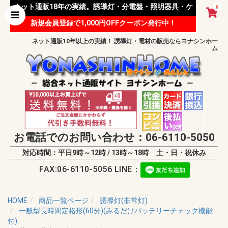
ネット通販18年の実績。誘導灯・分電盤・照明器具・ケ
0
新規会員登録で1,000円OFFクーポン発行中！
ーブル等 様々な資材を取り扱っています。
ネット通販10年以上の実績！ 誘導灯・電材の販売ならヨナシンホー
ム
お電話でのお問い合わせ：06-6110-5050
対応時間：平日9時～12時 / 13時～18時 土・日・祝休み
FAX:06-6110-5056 LINE：
HOME
商品一覧ページ
誘導灯(非常灯)
一般型長時間定格形(60分)(みるだけバッテリーチェック機能
付)