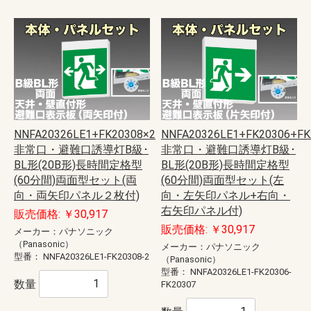
NNFA20326LE1+FK20308×2
NNFA20326LE1+FK20306+FK
非常口・避難口誘導灯B級･
非常口・避難口誘導灯B級･
BL形(20B形)長時間定格型
BL形(20B形)長時間定格型
(60分間)両面型セット(両
(60分間)両面型セット(左
向・両矢印パネル２枚付)
向・左矢印パネル+右向・
右矢印パネル付)
販売価格: ￥30,917
販売価格: ￥30,917
メーカー：パナソニック
（Panasonic）
メーカー：パナソニック
型番：
NNFA20326LE1-FK20308-2
（Panasonic）
型番：
NNFA20326LE1-FK20306-
数量
FK20307