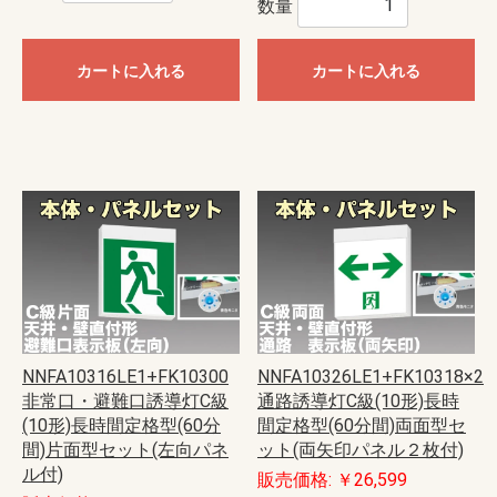
数量
カートに入れる
カートに入れる
NNFA10316LE1+FK10300
NNFA10326LE1+FK10318×2
非常口・避難口誘導灯C級
通路誘導灯C級(10形)長時
(10形)長時間定格型(60分
間定格型(60分間)両面型セ
間)片面型セット(左向パネ
ット(両矢印パネル２枚付)
ル付)
販売価格: ￥26,599