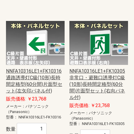
NNFA10316LE1+FK10316
NNFA10316LE1+FK10305
通路誘導灯C級(10形)長時
非常口・避難口誘導灯C級
間定格型(60分間)片面型セ
(10形)長時間定格型(60分
ット(左矢印パネル付)
間)片面型セット(右向パネ
ル付)
販売価格: ￥23,768
販売価格: ￥23,768
メーカー：パナソニック
（Panasonic）
メーカー：パナソニック
型番：
NNFA10316LE1-FK10316
（Panasonic）
型番：
NNFA10316LE1-FK10305
数量