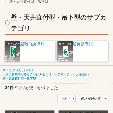
壁・天井直付型・吊下型
壁・天井直付型・吊下型のサブカ
テゴリ
避難口誘導灯
通路誘導灯
全て
|
誘導灯(非常灯)
|
一般型長時間定格形(60分)(みるだけバッテリーチェック機能付)
|
壁・天井直付型・吊下型
34件
の商品が見つかりました