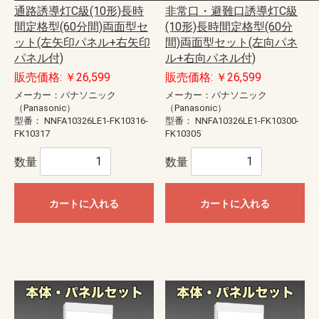
通路誘導灯C級(10形)長時
非常口・避難口誘導灯C級
間定格型(60分間)両面型セ
(10形)長時間定格型(60分
ット(左矢印パネル+右矢印
間)両面型セット(左向パネ
パネル付)
ル+右向パネル付)
販売価格: ￥26,599
販売価格: ￥26,599
メーカー：パナソニック
メーカー：パナソニック
（Panasonic）
（Panasonic）
型番：
NNFA10326LE1-FK10316-
型番：
NNFA10326LE1-FK10300-
FK10317
FK10305
数量
数量
カートに入れる
カートに入れる