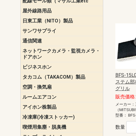
配線モール類（マサル工業etc
壁面用配線
光ファイバ
その他壁面
メタルモー
メタルエフ
ダクトモー
床面用配線
モール備品
エフ）
ー・Gモール
屋外線路用品
PE支線ガー
ケーブル標
オプトケー
ザ・鳥獣害
自在バンド
電柱標識板
キラベルト
4mm電線防
SZスリーブ
スパイラル
支線ガード
保護カバー
日東工業（NITO）製品
カバースイ
キャビネッ
小型動力分
システムラ
端子台
盤用パーツ
プラボック
ブレーカ
サンワサプライ
ペリフェラ
タップ・UP
ケーブル
インク・用
アクセサリ
LAN
DOS／Vパ
通信関連
保安器
プロテクタ
ローゼット
工具・試験
端子取付金
端子板
端末装置
配線用金具
モジュラー
LAN圧着工
ルータ
エッジスイ
ネットワークカメラ・監視カメラ・
NSK（日本
パナソニック(P
ドアホン
ビジネスホン
日立（HITAC
ナカヨ
NEC
OKI
ヘッドセッ
ヤコブイェ
BFS-1
タカコム（TAKACOM）製品
通話録音
留守番電話
音声応答転
緊急情報伝
日課放送
ステム部
空調・換気扇
標準換気扇
ダクト換気
有圧換気扇
インダクト
パイプファ
シロッコフ
斜流ダクト
エアカーテ
システム部
グリル
販売価格: 
ルームエアコン
三菱電機(MIT
ダイキン(DAI
メーカー：
アイホン株製品
テレビドア
ドアホン親
ドアホン子
（MITSUBI
型番：
BFS
冷凍庫(冷凍ストッカー)
喫煙用集塵・脱臭機
スモークダ
数量