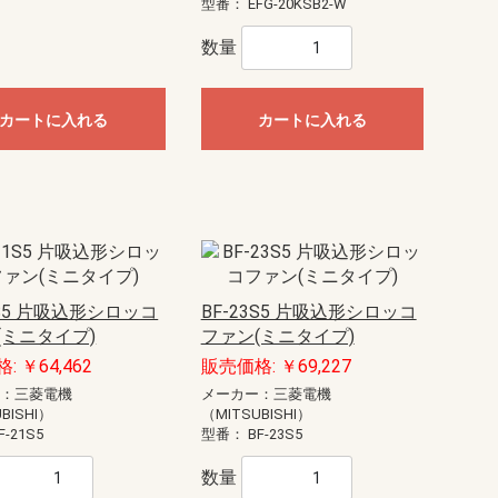
型番：
EFG-20KSB2-W
数量
カートに入れる
カートに入れる
1S5 片吸込形シロッコ
BF-23S5 片吸込形シロッコ
(ミニタイプ)
ファン(ミニタイプ)
: ￥64,462
販売価格: ￥69,227
ー：三菱電機
メーカー：三菱電機
BISHI）
（MITSUBISHI）
F-21S5
型番：
BF-23S5
数量