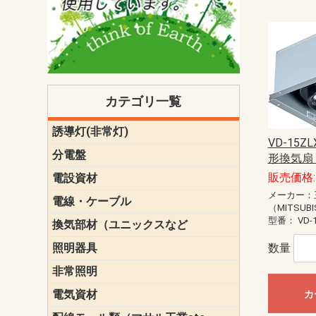
カテゴリ一覧
誘導灯(非常灯)
一般型
一般型(みる
一般型長時間
一般型長時間
点滅形
誘導音付点
防湿・防雨
防湿・防雨
防湿・防雨形
クリーンル
床埋込型
防爆型
客席誘導灯
誘導灯リニ
誘導灯ガー
交換電池（
誘導灯交換
本体単体
パネル単体
リモコン
VD-15Z
ク機能付)パ
けバッテリー
用）
クス
分電盤
標準分電盤
電化対応
創エネ対応
あんしん機
分電盤補修
分電盤用ブ
プラスばん
フリーボッ
リニューア
WHMボック
WHM取付ボ
露出化粧枠
半埋込化粧
住宅分電盤
テンパール
形換気扇
販売価格: 
電設資材
パナソニック（
神保電器配
東芝配線器
未来工業製
三菱電機
明工社製品
テンパール
メーカー：
電線・ケーブル
切断対応
定尺
（MITSUBI
型番：
VD-
換気部材（ユニックスなど
温度ヒュー
フィルター
防虫網
樹脂製グリ
スリーブキ
レジスター
ALCスリーブ-
ACEジョイ
ACEスリー
ACE止水板
厚型 グリル
薄型 グリル
中型 グリル
外風対策 角
外風対策 角
外風対策（
外風対策 丸
外風対策 丸
軒天井用 グ
床下通気用 
給気電動シ
パイプフー
ウェザーカ
防音フード
差圧式吸気
防火ダンパ
風量調整ダ
逆風止ダン
サイレンサ
止水板
UKDF風向
消音・フレ
耐火パテ
数量
照明器具
遠藤照明（E
オーデリック（
コイズミ照
大光電機（DA
東芝ライテ
パナソニック（
三菱電機
クラコ
非常照明
ODELIC非常
三菱非常灯
東芝LED非
パナソニック
電気資材
端子台
碍子
圧着端子・
差込みコネ
リレー
インシュロ
日動電工製
ねじなし電
ねじ付き電
厚鋼電線管Z
ボックス・
樹脂製ボッ
CD管・PF
金物類
雑材
エフレック
カ