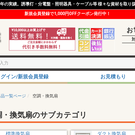
8年の実績。誘導灯・分電盤・照明器具・ケーブル等 様々な資材を取り
新規会員登録で1,000円OFFクーポン発行中！
お
ログイン/新規会員登録
お見積もり
商品一覧ページ
空調・換気扇
調・換気扇のサブカテゴリ
標準換気扇
ダクト換気扇