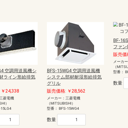
モール（エフ・ニュー
ー配線用モール
配線用モール（ケーサ
ル
モール
ル
モール（ガードマン）
ニュー・エフモール
エフモール
オプトモール
テープ付オプトモール
イリズミ
デズミ
マガリ
貫通カバー
ファイバーホルダー
タチアゲ
フレキジョイント
引込カバー
ケーサー
Gモール
テープ付スリットモール
メタルモール
ジョイントカップリング
ブッシング
フラットエルボ
インターナルエルボ
エクスターナルエルボ
ティー
コンビネーションコネクター
コーナーボックス
ジャンクションボックス
ストレートボックスコネクター
フレキジョイント
エンドキャップ
ジョイントカップリング後付け型
フラットエルボ後付け型
インターナルエルボ後付け型
エクスターナルエルボ後付け型
パーテーション
ケーブルパッチン
アースバー
メタルモール用補修塗料
ボックス
ボックスセパレータ
ジョイントキャップ
エンド
フリージョイント
アウトレット
その他等
メタルエフモールテープ付
イリズミ
デズミ
エンド
マガリ
コンビネーション
ジョイントカバー
ブッシング
フレキジョイント
エムケーダクト
屋外用エムケーダクト
エルダクト
ガードマンII R型
ガードマンII R型（セパレートタイ
ガードマンII 平面マガリ
ガードマンII T型ブンキ
ガードマンII GIIフリーレット
ガードマンII ブンキ
ガードマンII タチアゲ
ガードマンII コンセントボックス
ガードマンII エンド
ガードマンII パーテーション
ガードマンII アルミ
ガードマンII アルミ 平面マガリ
ガードマンII アルミ T型ブンキ
ガードマンII フラット
軟質プロテクタ
ガードマンII ラン
モールカッター
マヂックステッカー
その他関連商品
）
プ）
ド
識・防護カバー
ブルカバー
対策トゲつきシート
用保護カバー
護カバー
スリーブ
イエロー
トラ
ジョイントタイプ
オーバーラップタイプ丸型ケーブ
オーバーラップタイプSSケーブル
ル用
用
ッチ
ト
電盤
ック
ス
【CKS】電線直締用
【CKL】圧着端子用
【CBS】バック式
【DCS】切換
【DBS】バック式切換
ORZ形屋外用キャビネット
ステンレス屋外用キャビネット
盤用キャビネット
主幹：ELB
主幹：CB
ラックオプション
【HP-J】一次送り
【TBE】固定式（経済形）
【TBF-J】ブレーカ用(経済形)
【TBF-W】ブレーカ用(経済形)
【TBJ】分岐（一種耐熱登録品）
【TBN】ニュートラル端子
【TBP】電力用
【TBS】スタッド（一種耐熱登録
【TBT】二段形
【TBZ・TBZ-A】ブレーカ用(直結
【TBZ-E】アース用(直締端子形)
【TK】協約形
オプション
配線用
盤取付用
汎用タイプ
高性能タイプ
仮設ボックス
コントロールボックス（小型FA
情報通信ボックス
プルボックス
エンクローズドブレーカ
サーキットブレーカ
プラグインブレーカ
漏電ブレーカ
品）
端子形・リペア端子形)
用）
ル
S
紙
ーツ
ドッキング
エクステンダー
BTヘッドセット
ビーコン
USB季節商品
USBグッズ
ゲーム関連
LED
ドッキングステーション
拡声器
NFC
メディアプレーヤー
ラミネータ
BTヘッドセット・アダプタ
スキャナ
カメラ
その他ペリフェラル
プレゼンテーション
コードリーダー
KVM
スピーカー
シュレッダー
NFC・ビーコン
ヘッドホン・マイク
キーボード
マウス
USBハブ
カードリーダー
USBコンバータ他
テンキー
分配器
切替器(KVM以外)
モバイルバッテリー
ACアダプタ
タップ
HDMIケーブル
変換アダプタ
変換アダプタ他
電話ケーブル・アダプタ
IEEE1394ケーブル
SCSIケーブル
USBケーブル
プリンタケーブル
AVケーブル
RS-232Cケーブル
その他ケーブル
モニタケーブル
アダプタ他
用紙
インクジェットラベル
レーザー用紙
レーザーラベル
手作り用紙
インク
その他用紙
インクジェット用紙
マルチラベル
タブレットケース
タッチペン
マウスアクセサリー
車載アクセサリー
リストレスト
フィルター
メモリーケース
バッグ
スマートフォン
インナー・クッション
タブレット
メモリーケース
電子辞書
スタンド
各種カバー
PDA
メディアケース
カメラアクセサリ
データホルダー
保護フィルム
クリーナー
セキュリティ用品
キーボードカバー
耐震グッズ
マウスパッド
ケーブルアクセサリ
LAN機器
光ケーブル他
LANケーブル
LANケーブル用機器
ノートクーラー
DOS/Vパーツ
ー
器
具
プラグ
具・治具他
ッチ
通信用
電話用
BF-1
ファン
セキュリティ機器）
anasonic)
レコーダー
IPネットワークカメラ
スイッチ
コンバーター・トランシーバ
ビデオサーバ
オプション品
モニター
ダミーカメラ
防犯シール・防犯看板
屋外センサーカメラ
玄関子機
増設用子機
増設モニター・モニター子機
テレビドアホン
ネットワークドアホン
ホームネットワークシステム
オプション
販売価格
メーカ
HI）
ト
ンセン
integralX
Xiシリーズ
IFシリーズ
アスパイアX
（MITSU
5LG4 空調用送風機シ
BFS-15WG4 空調用送風機
型番：
B
送
達
材ライン形給排気
システム部材耐湿形給排気
扇
ファン
ン
ァン
ファン
ン
材
三菱電機
パナソニック電工
三菱電機
パナソニック電工
業務用有圧換気扇
有圧換気扇システム部材
三菱電機
パナソニック電工
ストレートシロッコファン24時間
ストレートシロッコファン
片吸込形シロッコファン
三菱電機
パナソニック電工
三菱電機
パナソニック電工
産業用送風機システム部材
数量
グリル
￥24,338
販売価格: ￥28,562
SUBISHI)
KIN)
6畳用
8畳用
10畳用
12畳用
14畳用
16畳用
18畳用
20畳用
23畳用
26畳用
29畳用
6畳用
8畳用
10畳用
12畳用
14畳用
18畳用
20畳用
23畳用
26畳用
29畳用
三菱電機
メーカー：三菱電機
ホンセット品
機
機
SHI）
（MITSUBISHI）
-15LG4
型番：
BFS-15WG4
ッシュ
スモークナビ搭載シリーズ
フラットシリーズ
コンパクトタイプ
交換用フィルター
数量