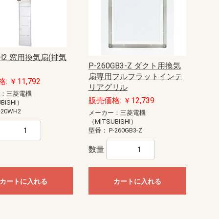
WH2 窓用換気扇(排気
P-260GB3-Z ダクト用換気
扇専用フルフラットインテ
: ￥11,792
リアグリル
ー：三菱電機
販売価格: ￥12,739
BISHI）
-20WH2
メーカー：三菱電機
（MITSUBISHI）
型番：
P-260GB3-Z
数量
カートに入れる
カートに入れる