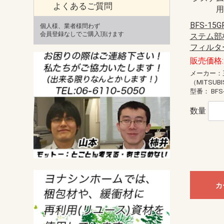
よくあるご質問
BFS-1
個人様、業者様問わず
会員登録なしでご購入頂けます
ステム部
フィルタ
販売価格: 
メーカー：
（MITSUBI
型番：
BFS
数量
カ