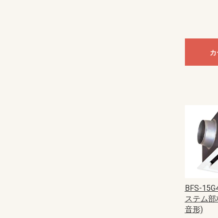
カ
BFS-1
ステム部
音形)