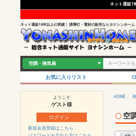
ネット通販1
ネット通販10年以上の実績！ 誘導灯・電材の販売ならヨナシンホーム
お気に入りリスト
HOME
ようこそ
ゲスト
様
空
ログイン
新規会員登録はこちら
パスワードを忘れた方はこちら