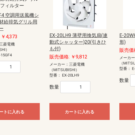
5GF4 空調用送風機シ
材給排気グリル用
ー
EX-20LH9 薄壁用換気扇(連
E-20
￥4,373
動式シャッター)20(引きひ
形)
三菱電機
も付)
SHI）
販売価格
-15GF4
販売価格: ￥9,812
メーカ
（MITSU
メーカー：三菱電機
型番：
E
（MITSUBISHI）
型番：
EX-20LH9
数量
数量
ートに入れる
カートに入れる