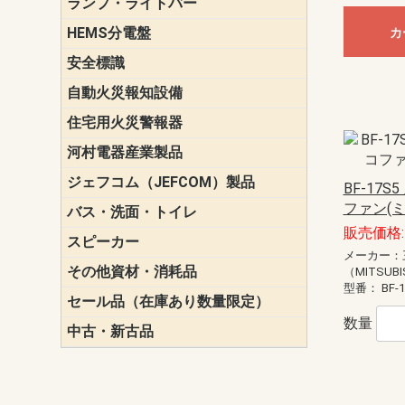
ランプ・ライトバー
パナソニック(P
東芝ライテ
ENDO（遠
三菱電機
HEMS分電盤
マルチ通信
カ
安全標識
誘導標識
自動火災報知設備
パナソニック（
ホーチキ（HO
能美防災（N
ニッタン（NI
住宅用火災警報器
けむり当番
ねつ当番
ガス当番
河村電器産業製品
キャビネッ
動力分電盤
ジェフコム（JEFCOM）製品
LANツール
LEDイルミ
アンカー・
エアコン部
ケーブル保
ケーブル索
リール
作業工具
作業用照明
切削工具
収納機器・
検電器・計
腰回り品・
通線工具
電設化成品
高所作業ポ
パーツ＆ツ
BF-17
ファン(
バス・洗面・トイレ
便座
販売価格: 
スピーカー
天井スピー
壁掛型スピ
ホーンスピ
コラムスピ
コンパクト
モニタース
インテリア
スピーカー
防滴型スピ
ホール用ス
マルチユー
メーカー：
その他資材・消耗品
ビニールテープ
自己融着テ
養生テープ
丸エフ
ネオシール
（MITSUBI
型番：
BF-
セール品（在庫あり数量限定）
照明器具
換気スイッ
ランプ・電
その他資材
数量
中古・新古品
配線器具
照明器具