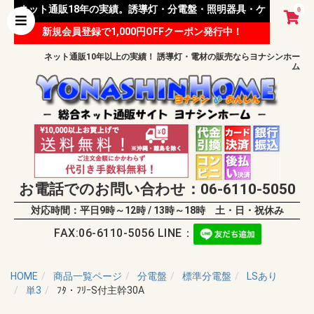
ネット通販18年の実績。誘導灯・分電盤・照明器具・ケ
0
新規会員登録で1,000円OFFクーポン発行中！
ーブル等 様々な資材を取り扱っています。
ネット通販10年以上の実績！ 誘導灯・電材の販売ならヨナシンホー
ム
お電話でのお問い合わせ：06-6110-5050
対応時間：平日9時～12時 / 13時～18時 土・日・祝休み
FAX:06-6110-5056 LINE：
HOME
商品一覧ページ
分電盤
標準分電盤
LSあり
単3
ﾌﾀ・ﾌﾘｰS付主幹30A