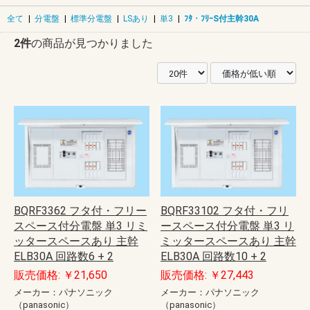
全て
|
分電盤
|
標準分電盤
|
LSあり
|
単3
|
ﾌﾀ・ﾌﾘｰS付主幹30A
2件
の商品が見つかりました
BQRF3362 フタ付・フリー
BQRF33102 フタ付・フリ
スペース付分電盤 単3 リミ
ースペース付分電盤 単3 リ
ッタースペースあり 主幹
ミッタースペースあり 主幹
ELB30A 回路数6 + 2
ELB30A 回路数10 + 2
販売価格: ￥21,650
販売価格: ￥27,443
メーカー：パナソニック
メーカー：パナソニック
（panasonic）
（panasonic）