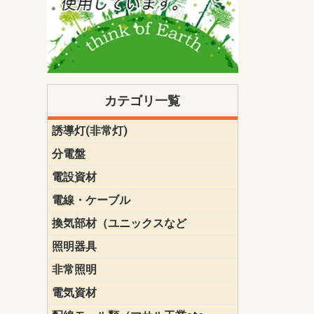
カテゴリ一覧
誘導灯(非常灯)
一般型
一般型(みる
一般型長時間
一般型長時間
点滅形
誘導音付点
防湿・防雨
防湿・防雨
防湿・防雨形
クリーンル
床埋込型
防爆型
客席誘導灯
誘導灯リニ
誘導灯ガー
交換電池（
誘導灯交換
本体単体
パネル単体
リモコン
ク機能付)パ
けバッテリー
用）
クス
分電盤
標準分電盤
電化対応
創エネ対応
あんしん機
分電盤補修
分電盤用ブ
プラスばん
フリーボッ
リニューア
WHMボック
WHM取付ボ
露出化粧枠
半埋込化粧
住宅分電盤
テンパール
電設資材
パナソニック（
神保電器配
東芝配線器
未来工業製
三菱電機
明工社製品
テンパール
電線・ケーブル
切断対応
定尺
換気部材（ユニックスなど
温度ヒュー
フィルター
防虫網
樹脂製グリ
スリーブキ
レジスター
ALCスリーブ-
ACEジョイ
ACEスリー
ACE止水板
厚型 グリル
薄型 グリル
中型 グリル
外風対策 角
外風対策 角
外風対策（
外風対策 丸
外風対策 丸
軒天井用 グ
床下通気用 
給気電動シ
パイプフー
ウェザーカ
防音フード
差圧式吸気
防火ダンパ
風量調整ダ
逆風止ダン
サイレンサ
止水板
UKDF風向
消音・フレ
耐火パテ
照明器具
遠藤照明（E
オーデリック（
コイズミ照
大光電機（DA
東芝ライテ
パナソニック（
三菱電機
クラコ
非常照明
ODELIC非常
三菱非常灯
東芝LED非
パナソニック
電気資材
端子台
碍子
圧着端子・
差込みコネ
リレー
インシュロ
日動電工製
ねじなし電
ねじ付き電
厚鋼電線管Z
ボックス・
樹脂製ボッ
CD管・PF
金物類
雑材
エフレック