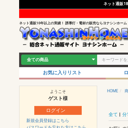
ネット通販1
ネット通販10年以上の実績！ 誘導灯・電材の販売ならヨナシンホーム
お気に入りリスト
HOME
ようこそ
ゲスト
様
ログイン
全て
|
分
新規会員登録はこちら
パスワードを忘れた方はこちら