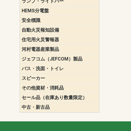
ランプ・ライトバー
パナソニック(P
東芝ライテ
ENDO（遠
三菱電機
HEMS分電盤
マルチ通信
安全標識
誘導標識
自動火災報知設備
パナソニック（
ホーチキ（HO
能美防災（N
ニッタン（NI
住宅用火災警報器
けむり当番
ねつ当番
ガス当番
河村電器産業製品
キャビネッ
動力分電盤
ジェフコム（JEFCOM）製品
LANツール
LEDイルミ
アンカー・
エアコン部
ケーブル保
ケーブル索
リール
作業工具
作業用照明
切削工具
収納機器・
検電器・計
腰回り品・
通線工具
電設化成品
高所作業ポ
パーツ＆ツ
バス・洗面・トイレ
便座
スピーカー
天井スピー
壁掛型スピ
ホーンスピ
コラムスピ
コンパクト
モニタース
インテリア
スピーカー
防滴型スピ
ホール用ス
マルチユー
その他資材・消耗品
ビニールテープ
自己融着テ
養生テープ
丸エフ
ネオシール
セール品（在庫あり数量限定）
照明器具
換気スイッ
ランプ・電
その他資材
中古・新古品
配線器具
照明器具