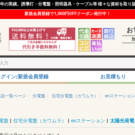
8年の実績。誘導灯・分電盤・照明器具・ケーブル等 様々な資材を取り
新規会員登録で1,000円OFFクーポン発行中！
お
ログイン/新規会員登録
お見積もり
商品一覧ページ
分電盤
住宅分電盤（カワムラ）
enステーション
電盤
|
住宅分電盤（カワムラ）
|
enステーション
|
太陽光発電