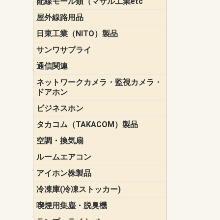
配線モール類（マサル工業etc
壁面用配線
光ファイバ
その他壁面
メタルモー
メタルエフ
ダクトモー
床面用配線
モール備品
エフ）
ー・Gモール
屋外線路用品
PE支線ガー
ケーブル標
オプトケー
ザ・鳥獣害
自在バンド
電柱標識板
キラベルト
4mm電線防
SZスリーブ
スパイラル
支線ガード
保護カバー
日東工業（NITO）製品
カバースイ
キャビネッ
小型動力分
システムラ
端子台
盤用パーツ
プラボック
ブレーカ
サンワサプライ
ペリフェラ
タップ・UP
ケーブル
インク・用
アクセサリ
LAN
DOS／Vパ
通信関連
保安器
プロテクタ
ローゼット
工具・試験
端子取付金
端子板
端末装置
配線用金具
モジュラー
LAN圧着工
ルータ
エッジスイ
ネットワークカメラ・監視カメラ・
NSK（日本
パナソニック(P
ドアホン
ビジネスホン
日立（HITAC
ナカヨ
NEC
OKI
ヘッドセッ
ヤコブイェ
タカコム（TAKACOM）製品
通話録音
留守番電話
音声応答転
緊急情報伝
日課放送
空調・換気扇
標準換気扇
ダクト換気
有圧換気扇
インダクト
パイプファ
シロッコフ
斜流ダクト
エアカーテ
システム部
ルームエアコン
三菱電機(MIT
ダイキン(DAI
アイホン株製品
テレビドア
ドアホン親
ドアホン子
冷凍庫(冷凍ストッカー)
喫煙用集塵・脱臭機
スモークダ