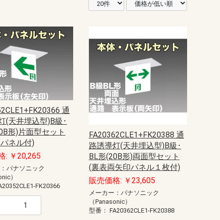
52CLE1+FK20366 通
灯(天井埋込型)B級･
20B形)片面型セット
FA20362CLE1+FK20388 通
印パネル付)
路誘導灯(天井埋込型)B級･
: ￥20,265
BL形(20B形)両面型セット
(裏表両矢印パネル１枚付)
ー：パナソニック
onic）
販売価格: ￥23,605
A20352CLE1-FK20366
メーカー：パナソニック
（Panasonic）
型番：
FA20362CLE1-FK20388