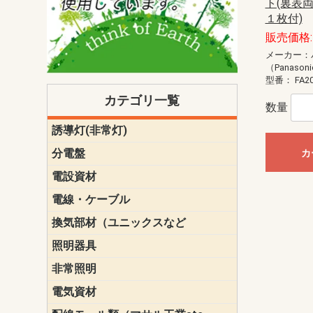
ト(裏表
１枚付)
販売価格: 
メーカー：
（Panason
型番：
FA2
カテゴリ一覧
数量
誘導灯(非常灯)
一般型
一般型(みる
一般型長時間
一般型長時間
点滅形
誘導音付点
防湿・防雨
防湿・防雨
防湿・防雨形
クリーンル
床埋込型
防爆型
客席誘導灯
誘導灯リニ
誘導灯ガー
交換電池（
誘導灯交換
本体単体
パネル単体
リモコン
ク機能付)パ
けバッテリー
用）
クス
分電盤
標準分電盤
電化対応
創エネ対応
あんしん機
分電盤補修
分電盤用ブ
プラスばん
フリーボッ
リニューア
WHMボック
WHM取付ボ
露出化粧枠
半埋込化粧
住宅分電盤
テンパール
カ
電設資材
パナソニック（
神保電器配
東芝配線器
未来工業製
三菱電機
明工社製品
テンパール
電線・ケーブル
切断対応
定尺
換気部材（ユニックスなど
温度ヒュー
フィルター
防虫網
樹脂製グリ
スリーブキ
レジスター
ALCスリーブ-
ACEジョイ
ACEスリー
ACE止水板
厚型 グリル
薄型 グリル
中型 グリル
外風対策 角
外風対策 角
外風対策（
外風対策 丸
外風対策 丸
軒天井用 グ
床下通気用 
給気電動シ
パイプフー
ウェザーカ
防音フード
差圧式吸気
防火ダンパ
風量調整ダ
逆風止ダン
サイレンサ
止水板
UKDF風向
消音・フレ
耐火パテ
照明器具
遠藤照明（E
オーデリック（
コイズミ照
大光電機（DA
東芝ライテ
パナソニック（
三菱電機
クラコ
非常照明
ODELIC非常
三菱非常灯
東芝LED非
パナソニック
電気資材
端子台
碍子
圧着端子・
差込みコネ
リレー
インシュロ
日動電工製
ねじなし電
ねじ付き電
厚鋼電線管Z
ボックス・
樹脂製ボッ
CD管・PF
金物類
雑材
エフレック