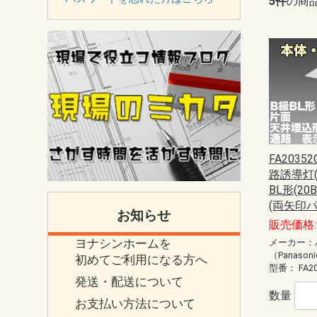
5件
の商
FA20352
路誘導灯(
BL形(2
(両矢印パ
お知らせ
販売価格: 
ヨナシンホームを
メーカー：
（Panason
初めてご利用になる方へ
型番：
FA2
発送・配送について
数量
お支払い方法について