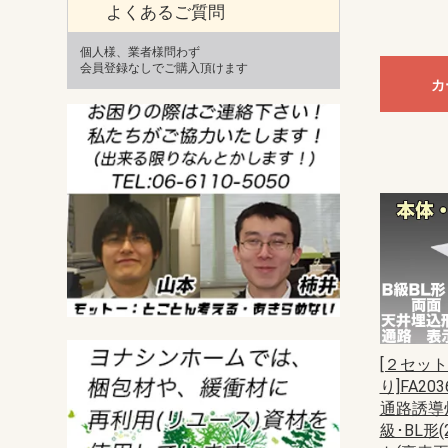
よくあるご質問
個人様、業者様問わず
会員登録なしでご購入頂けます
カ
[２セッ
り]FA203
通路誘導
級･BL形