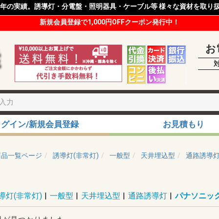
8年の実績。誘導灯・分電盤・照明器具・ケーブル等 様々な資材を取り
新規会員登録で1,000円OFFクーポン発行中！
お
ログイン/新規会員登録
お見積もり
商品一覧ページ
誘導灯(非常灯)
一般型
天井埋込型
通路誘導
導灯(非常灯)
|
一般型
|
天井埋込型
|
通路誘導灯
|
パナソニック