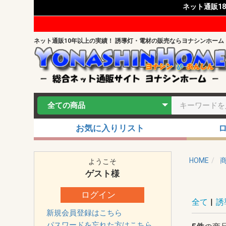
ネット通販1
ネット通販10年以上の実績！ 誘導灯・電材の販売ならヨナシンホーム
お気に入りリスト
HOME
ようこそ
ゲスト
様
ログイン
全て
|
誘
新規会員登録はこちら
パスワードを忘れた方はこちら