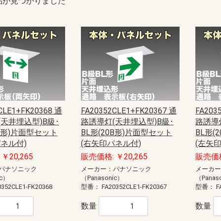
品が見つかりました
CLE1+FK20368 通
FA20352CLE1+FK20367 通
FA203
天井埋込型)B級･
路誘導灯(天井埋込型)B級･
路誘導
0B形)片面型セット
BL形(20B形)片面型セット
BL形(
ネル付)
(右矢印パネル付)
(左矢
￥20,265
販売価格: ￥20,265
販売価格
パナソニック
メーカー：パナソニック
メーカ
ic）
（Panasonic）
（Panas
0352CLE1-FK20368
型番：
FA20352CLE1-FK20367
型番：
F
数量
数量