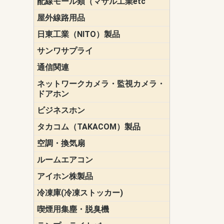
配線モール類（マサル工業etc
壁面用配線
光ファイバ
その他壁面
メタルモー
メタルエフ
ダクトモー
床面用配線
モール備品
エフ）
ー・Gモール
屋外線路用品
PE支線ガー
ケーブル標
オプトケー
ザ・鳥獣害
自在バンド
電柱標識板
キラベルト
4mm電線防
SZスリーブ
スパイラル
支線ガード
保護カバー
日東工業（NITO）製品
カバースイ
キャビネッ
小型動力分
システムラ
端子台
盤用パーツ
プラボック
ブレーカ
サンワサプライ
ペリフェラ
タップ・UP
ケーブル
インク・用
アクセサリ
LAN
DOS／Vパ
通信関連
保安器
プロテクタ
ローゼット
工具・試験
端子取付金
端子板
端末装置
配線用金具
モジュラー
LAN圧着工
ルータ
エッジスイ
ネットワークカメラ・監視カメラ・
NSK（日本
パナソニック(P
ドアホン
ビジネスホン
日立（HITAC
ナカヨ
NEC
OKI
ヘッドセッ
ヤコブイェ
タカコム（TAKACOM）製品
通話録音
留守番電話
音声応答転
緊急情報伝
日課放送
空調・換気扇
標準換気扇
ダクト換気
有圧換気扇
インダクト
パイプファ
シロッコフ
斜流ダクト
エアカーテ
システム部
ルームエアコン
三菱電機(MIT
ダイキン(DAI
アイホン株製品
テレビドア
ドアホン親
ドアホン子
冷凍庫(冷凍ストッカー)
喫煙用集塵・脱臭機
スモークダ