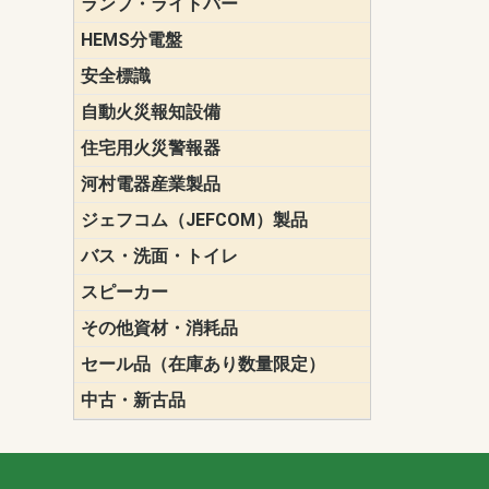
ランプ・ライトバー
パナソニック(P
東芝ライテ
ENDO（遠
三菱電機
HEMS分電盤
マルチ通信
安全標識
誘導標識
自動火災報知設備
パナソニック（
ホーチキ（HO
能美防災（N
ニッタン（NI
住宅用火災警報器
けむり当番
ねつ当番
ガス当番
河村電器産業製品
キャビネッ
動力分電盤
ジェフコム（JEFCOM）製品
LANツール
LEDイルミ
アンカー・
エアコン部
ケーブル保
ケーブル索
リール
作業工具
作業用照明
切削工具
収納機器・
検電器・計
腰回り品・
通線工具
電設化成品
高所作業ポ
パーツ＆ツ
バス・洗面・トイレ
便座
スピーカー
天井スピー
壁掛型スピ
ホーンスピ
コラムスピ
コンパクト
モニタース
インテリア
スピーカー
防滴型スピ
ホール用ス
マルチユー
その他資材・消耗品
ビニールテープ
自己融着テ
養生テープ
丸エフ
ネオシール
セール品（在庫あり数量限定）
照明器具
換気スイッ
ランプ・電
その他資材
中古・新古品
配線器具
照明器具