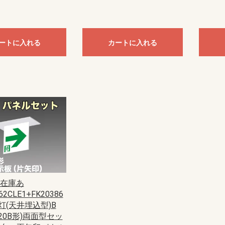
ートに入れる
カートに入れる
ト在庫あ
62CLE1+FK20386
灯(天井埋込型)B
(20B形)両面型セッ