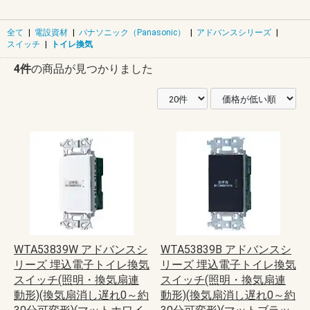
全て
|
電設資材
|
パナソニック（Panasonic）
|
アドバンスシリーズ
|
スイッチ
|
トイレ換気
4件
の商品が見つかりました
WTA53839W アドバンスシ
WTA53839B アドバンスシ
リーズ 埋込電子トイレ換気
リーズ 埋込電子トイレ換気
スイッチ(照明・換気扇連
スイッチ(照明・換気扇連
動形)(換気扇消し遅れ0～約
動形)(換気扇消し遅れ0～約