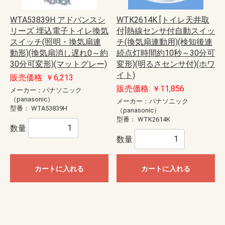
WTA53839H アドバンスシ
WTK2614K [トイレ天井取
リーズ 埋込電子トイレ換気
付]熱線センサ付自動スイッ
スイッチ(照明・換気扇連
チ(換気扇連動用)(検知後連
動形)(換気扇消し遅れ0～約
続点灯時間約10秒～30分可
30分可変形)(マットグレー)
変形)(明るさセンサ付)(ホワ
イト)
販売価格: ￥6,213
販売価格: ￥11,856
メーカー：パナソニック
（panasonic）
メーカー：パナソニック
型番：
WTA53839H
（panasonic）
型番：
WTK2614K
数量
数量
カートに入れる
カートに入れる