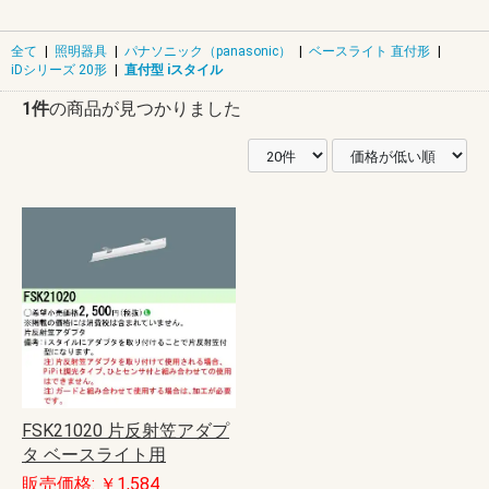
全て
|
照明器具
|
パナソニック（panasonic）
|
ベースライト 直付形
|
iDシリーズ 20形
|
直付型 iスタイル
1件
の商品が見つかりました
FSK21020 片反射笠アダプ
タ ベースライト用
販売価格: ￥1,584