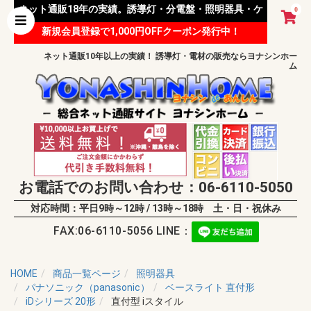
ネット通販18年の実績。誘導灯・分電盤・照明器具・ケ
0
新規会員登録で1,000円OFFクーポン発行中！
ーブル等 様々な資材を取り扱っています。
ネット通販10年以上の実績！ 誘導灯・電材の販売ならヨナシンホー
ム
お電話でのお問い合わせ：06-6110-5050
対応時間：平日9時～12時 / 13時～18時 土・日・祝休み
FAX:06-6110-5056 LINE：
HOME
商品一覧ページ
照明器具
パナソニック（panasonic）
ベースライト 直付形
iDシリーズ 20形
直付型 iスタイル