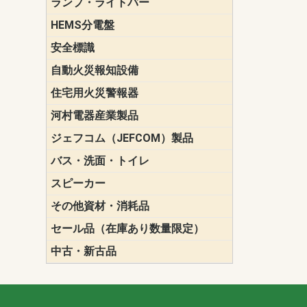
ランプ・ライトバー
パナソニック(P
東芝ライテ
ENDO（遠
三菱電機
HEMS分電盤
マルチ通信
安全標識
誘導標識
自動火災報知設備
パナソニック（
ホーチキ（HO
能美防災（N
ニッタン（NI
住宅用火災警報器
けむり当番
ねつ当番
ガス当番
河村電器産業製品
キャビネッ
動力分電盤
ジェフコム（JEFCOM）製品
LANツール
LEDイルミ
アンカー・
エアコン部
ケーブル保
ケーブル索
リール
作業工具
作業用照明
切削工具
収納機器・
検電器・計
腰回り品・
通線工具
電設化成品
高所作業ポ
パーツ＆ツ
バス・洗面・トイレ
便座
スピーカー
天井スピー
壁掛型スピ
ホーンスピ
コラムスピ
コンパクト
モニタース
インテリア
スピーカー
防滴型スピ
ホール用ス
マルチユー
その他資材・消耗品
ビニールテープ
自己融着テ
養生テープ
丸エフ
ネオシール
セール品（在庫あり数量限定）
照明器具
換気スイッ
ランプ・電
その他資材
中古・新古品
配線器具
照明器具