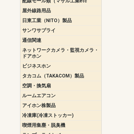
配線モール類（マサル工業etc
壁面用配線
光ファイバ
その他壁面
メタルモー
メタルエフ
ダクトモー
床面用配線
モール備品
エフ）
ー・Gモール
屋外線路用品
PE支線ガー
ケーブル標
オプトケー
ザ・鳥獣害
自在バンド
電柱標識板
キラベルト
4mm電線防
SZスリーブ
スパイラル
支線ガード
保護カバー
日東工業（NITO）製品
カバースイ
キャビネッ
小型動力分
システムラ
端子台
盤用パーツ
プラボック
ブレーカ
サンワサプライ
ペリフェラ
タップ・UP
ケーブル
インク・用
アクセサリ
LAN
DOS／Vパ
通信関連
保安器
プロテクタ
ローゼット
工具・試験
端子取付金
端子板
端末装置
配線用金具
モジュラー
LAN圧着工
ルータ
エッジスイ
ネットワークカメラ・監視カメラ・
NSK（日本
パナソニック(P
ドアホン
ビジネスホン
日立（HITAC
ナカヨ
NEC
OKI
ヘッドセッ
ヤコブイェ
タカコム（TAKACOM）製品
通話録音
留守番電話
音声応答転
緊急情報伝
日課放送
空調・換気扇
標準換気扇
ダクト換気
有圧換気扇
インダクト
パイプファ
シロッコフ
斜流ダクト
エアカーテ
システム部
ルームエアコン
三菱電機(MIT
ダイキン(DAI
アイホン株製品
テレビドア
ドアホン親
ドアホン子
冷凍庫(冷凍ストッカー)
喫煙用集塵・脱臭機
スモークダ