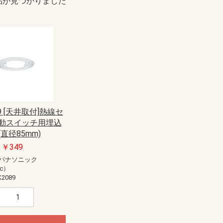
品が見つかりました
89 [天井取付]熱線セ
動スイッチ用埋込
直径85mm)
￥349
パナソニック
ic）
2089