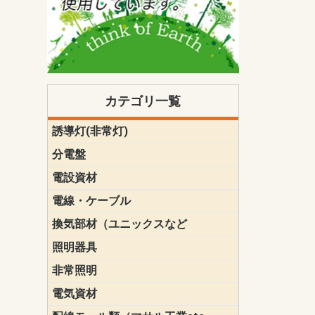
カテゴリ一覧
誘導灯(非常灯)
一般型
一般型(みる
一般型長時間
一般型長時間
点滅形
誘導音付点
防湿・防雨
防湿・防雨
防湿・防雨形
クリーンル
床埋込型
防爆型
客席誘導灯
誘導灯リニ
誘導灯ガー
交換電池（
誘導灯交換
本体単体
パネル単体
リモコン
ク機能付)パ
けバッテリー
用）
クス
分電盤
標準分電盤
電化対応
創エネ対応
あんしん機
分電盤補修
分電盤用ブ
プラスばん
フリーボッ
リニューア
WHMボック
WHM取付ボ
露出化粧枠
半埋込化粧
住宅分電盤
テンパール
電設資材
パナソニック（
神保電器配
東芝配線器
未来工業製
三菱電機
明工社製品
テンパール
電線・ケーブル
切断対応
定尺
換気部材（ユニックスなど
温度ヒュー
フィルター
防虫網
樹脂製グリ
スリーブキ
レジスター
ALCスリーブ-
ACEジョイ
ACEスリー
ACE止水板
厚型 グリル
薄型 グリル
中型 グリル
外風対策 角
外風対策 角
外風対策（
外風対策 丸
外風対策 丸
軒天井用 グ
床下通気用 
給気電動シ
パイプフー
ウェザーカ
防音フード
差圧式吸気
防火ダンパ
風量調整ダ
逆風止ダン
サイレンサ
止水板
UKDF風向
消音・フレ
耐火パテ
照明器具
遠藤照明（E
オーデリック（
コイズミ照
大光電機（DA
東芝ライテ
パナソニック（
三菱電機
クラコ
非常照明
ODELIC非常
三菱非常灯
東芝LED非
パナソニック
電気資材
端子台
碍子
圧着端子・
差込みコネ
リレー
インシュロ
日動電工製
ねじなし電
ねじ付き電
厚鋼電線管Z
ボックス・
樹脂製ボッ
CD管・PF
金物類
雑材
エフレック