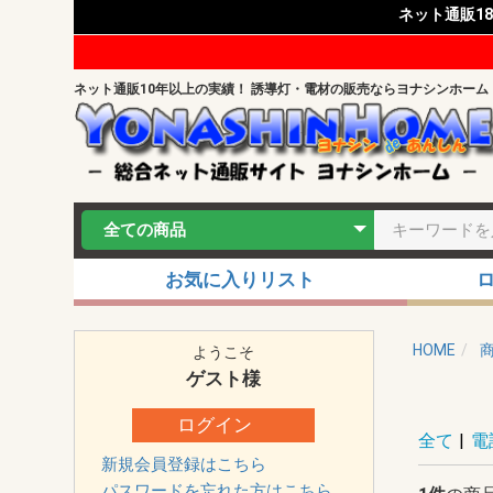
ネット通販1
ネット通販10年以上の実績！ 誘導灯・電材の販売ならヨナシンホーム
お気に入りリスト
HOME
ようこそ
ゲスト
様
ログイン
全て
|
電
新規会員登録はこちら
パスワードを忘れた方はこちら