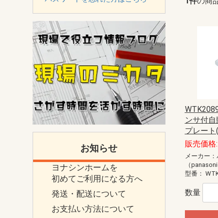
1件
の商
WTK20
ンサ付自
プレート(
販売価格: 
お知らせ
メーカー：
（panason
ヨナシンホームを
型番：
WTK
初めてご利用になる方へ
数量
発送・配送について
お支払い方法について